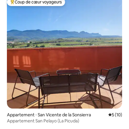
Coup de cœur voyageurs
Coups de cœur voyageurs les plus appréciés
Appartement ⋅ San Vicente de la Sonsierra
Évaluation
5 (10)
Appartement San Pelayo (La Picuda)