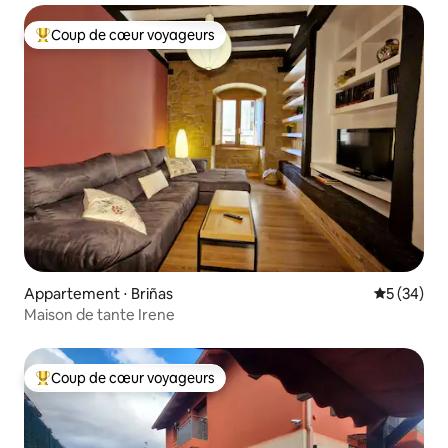
Coup de cœur voyageurs
Coups de cœur voyageurs les plus appréciés
Appartement ⋅ Briñas
Évaluation
5 (34)
Maison de tante Irene
Coup de cœur voyageurs
Coups de cœur voyageurs les plus appréciés