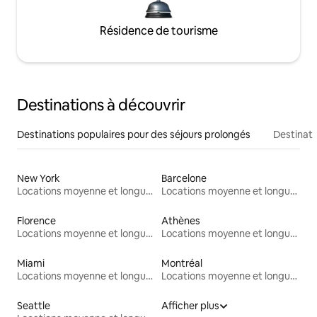
Résidence de tourisme
Destinations à découvrir
Destinations populaires pour des séjours prolongés
Destinati
New York
Barcelone
Locations moyenne et longue durée
Locations moyenne et longue durée
Florence
Athènes
Locations moyenne et longue durée
Locations moyenne et longue durée
Miami
Montréal
Locations moyenne et longue durée
Locations moyenne et longue durée
Seattle
Afficher plus