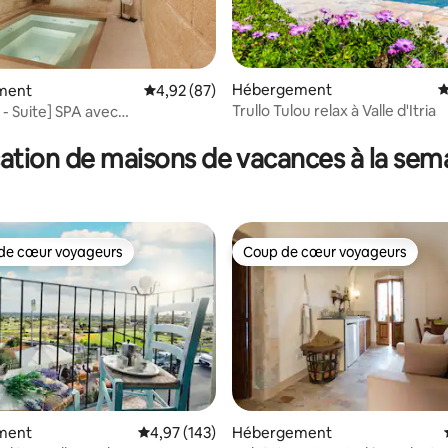
 la base de 29 commentaires : 4,97 sur 5
Hébergement
É
ment
Évaluation moyenne sur la base de 87 commen
4,92 (87)
Trullo Tulou relax à Valle d'Itria
 - Suite] SPA avec
sage Jacuzzi
ation de maisons de vacances à la sem
de cœur voyageurs
Coup de cœur voyageurs
 cœur voyageurs les plus appréciés
Coup de cœur voyageurs
ment
Évaluation moyenne sur la base de 143 comme
4,97 (143)
Hébergement