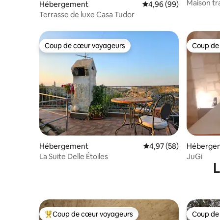
Maison tr
Hébergement
Évaluation moyenne sur
4,96 (99)
Locoroto
Terrasse de luxe Casa Tudor
Coup de cœur voyageurs
Coup de
Coup de cœur voyageurs
Coup de
Hébergement
Évaluation moyenne sur
4,97 (58)
Héberge
La Suite Delle Étoiles
JuGi
L
Coup de cœur voyageurs
Coup de
Coups de cœur voyageurs les plus appréciés
Coup de