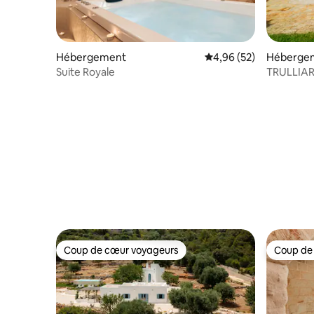
Hébergement
Évaluation moyenne sur
4,96 (52)
Héberge
Suite Royale
TRULLIA
Coup de cœur voyageurs
Coup de
Coup de cœur voyageurs
Coup de