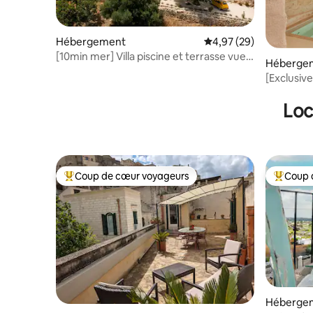
Hébergement
Évaluation moyenne sur
4,97 (29)
[10min mer] Villa piscine et terrasse vue
Héberge
mer
[Exclusive
Hydromas
Loc
Coup de cœur voyageurs
Coup 
Coups de cœur voyageurs les plus appréciés
Coups de
Héberge