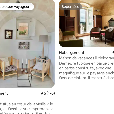
de cœur voyageurs
Superhôte
 cœur voyageurs les plus appréciés
Superhôte
 la base de 118 commentaires : 4,82 sur 5
Hébergement
É
Maison de vacances Il Melogra
Demeure typique en partie cre
en partie construite, avec vue
magnifique sur le paysage enc
Sassi de Matera. Il est situé dan
piétonne, il n’est donc pas acce
voiture, mais il y a un parking p
pratique à 2 minutes à pied et 
ment
Évaluation moyenne sur la base de 170 co
5 (170)
parkings gratuits le long de la 
peu plus loin. Près des endroits 
t situé au cœur de la vieille ville
importants à visiter ! L’accès au
 les Sassi. La vue imprenable a
appartements est un rez-de-c
tée dans plusieurs films, tels