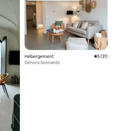
mmentaires : 5 sur 5
Hébergement
Évaluation moyenne
5 (31)
Dimora Sonnante