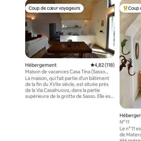
Coup de cœur voyageurs
Coup 
Coup de cœur voyageurs
Coups de
Hébergement
Évaluation moyenne sur
4,82 (118)
Maison de vacances Casa Tina (Sasso
Caveoso)
La maison, qui fait partie d'un bâtiment
de la fin du XVIIe siècle, est située près
de la Via Casalnuovo, dans la partie
supérieure de la grotte de Sasso. Elle est
située dans une position privilégiée, dans
le silence des Sassi, mais à 300 mètres de
la zone piétonne où marcher dans le
Héberge
centre-ville historique en quelques
N° 11
minutes à pied, vous pouvez rejoindre les
Le n° 11 es
endroits les plus intéressants de la ville. Il
de Matera,
est possible de garer la voiture dans la
été présen