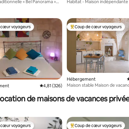
aditionnelle « Bel Panorama »
Habitat - Maison indépendante 
 la base de 99 commentaires : 4,96 sur 5
ndo
Sassi
 cœur voyageurs
Coup de cœur voyageurs
 cœur voyageurs
Coups de cœur voyageurs les p
Hébergement
É
Maison stable Maison de vacan
 la base de 58 commentaires : 4,97 sur 5
ment
Évaluation moyenne sur la base de 326 comme
4,81 (326)
ocation de maisons de vacances privé
 cœur voyageurs
Coup de cœur voyageurs
 cœur voyageurs
Coups de cœur voyageurs les p