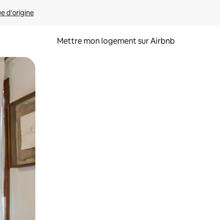
ue d'origine
Mettre mon logement sur Airbnb
sant glisser.