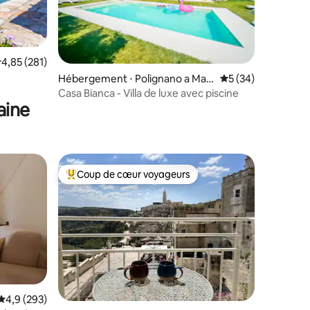
valuation moyenne sur la base de 281 commentaires : 4,85 sur 5
4,85 (281)
taires : 4,92 sur 5
Hébergement ⋅ Polignano a Mar
Évaluation moyenne
5 (34)
e
Casa Bianca - Villa de luxe avec piscine
aine
Coup de cœur voyageurs
Coups de cœur voyageurs les plus appréciés
ntaires : 4,97 sur 5
Évaluation moyenne sur la base de 293 commentaires : 4,9 sur 5
4,9 (293)