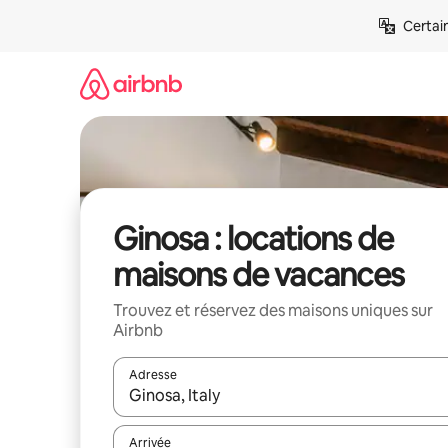
Aller
Certai
directement
au
contenu
Ginosa : locations de
maisons de vacances
Trouvez et réservez des maisons uniques sur
Airbnb
Adresse
Lorsque les résultats s'affichent, utilisez les flèc
Arrivée