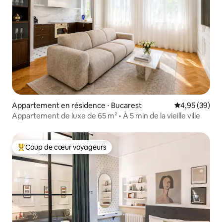
Appartement en résidence ⋅ Bucarest
Évaluation mo
4,95 (39)
Appartement de luxe de 65 m² • À 5 min de la vieille ville
Coup de cœur voyageurs
Coups de cœur voyageurs les plus appréciés