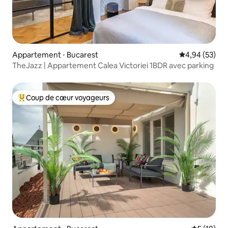
Appartement ⋅ Bucarest
Évaluation mo
4,94 (53)
TheJazz | Appartement Calea Victoriei 1BDR avec parking
Coup de cœur voyageurs
Coups de cœur voyageurs les plus appréciés