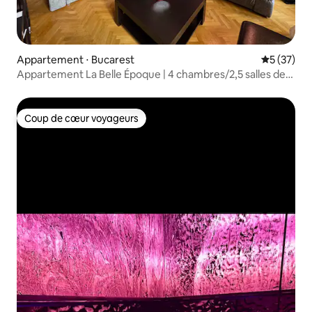
Appartement ⋅ Bucarest
Évaluation
5 (37)
Appartement La Belle Époque | 4 chambres/2,5 salles de
bain
Coup de cœur voyageurs
Coup de cœur voyageurs