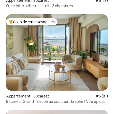
Appartement ⋅ Bucarest
Évaluation
5 (18)
Suite Interbelic sur le toit | 3 chambres
Coup de cœur voyageurs
Coups de cœur voyageurs les plus appréciés
Appartement ⋅ Bucarest
Évaluation
5 (81)
Bucarest Grand | Balcon au coucher du soleil | Vue épique |
AAA