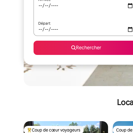
Départ
Rechercher
Loca
Coup de cœur voyageurs
Coup de
Coups de cœur voyageurs les plus appréciés
Coup de