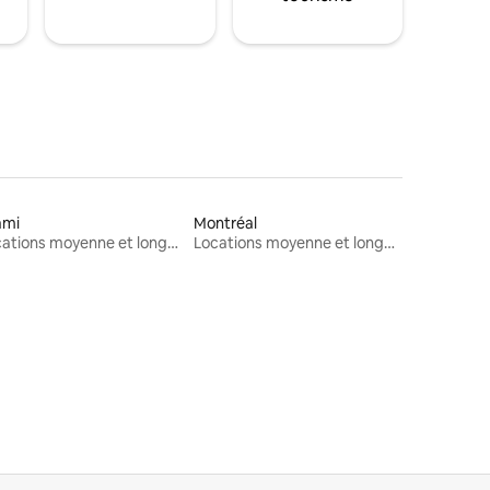
ami
Montréal
Locations moyenne et longue durée
Locations moyenne et longue durée