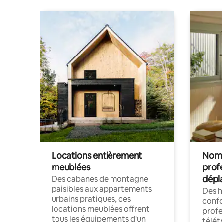
Locations entièrement
Noma
meublées
prof
dépl
Des cabanes de montagne
paisibles aux appartements
Des 
urbains pratiques, ces
confo
locations meublées offrent
profe
tous les équipements d'un
télét