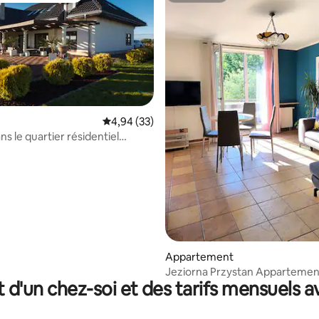
Évaluation moyenne sur la base de 33 commen
4,94 (33)
s le quartier résidentiel
 sur la base de 21 commentaires : 5 sur 5
sidence avec ligne de rivage
Appartement
Jeziorna Przystan Appartemen
t d'un chez-soi et des tarifs mensuels 
Gizycko 200 m