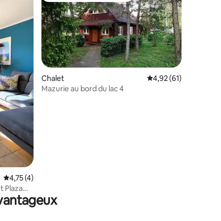
Chalet
Évaluation moyenne su
4,92 (61)
taires : 4,94 sur 5
Mazurie au bord du lac 4
Évaluation moyenne sur la base de 4 commentaires : 4,75 sur 5
4,75 (4)
t Plaza
avantageux