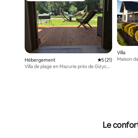
Villa
Maison dan
Hébergement
Évaluation moyenne
5 (21)
Mazury Re
Villa de plage en Mazurie près de Giżycko
avec jacuzzi et sauna
Le confor