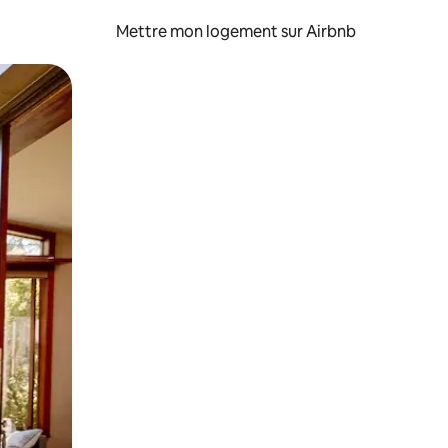
Mettre mon logement sur Airbnb
sant glisser.