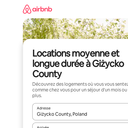
Aller
directement
au
contenu
Locations moyenne et
longue durée à Giżycko
County
Découvrez des logements où vous vous sente
comme chez vous pour un séjour d'un mois ou
plus.
Adresse
Lorsque les résultats s'affichent, utilisez les flèc
Arrivée