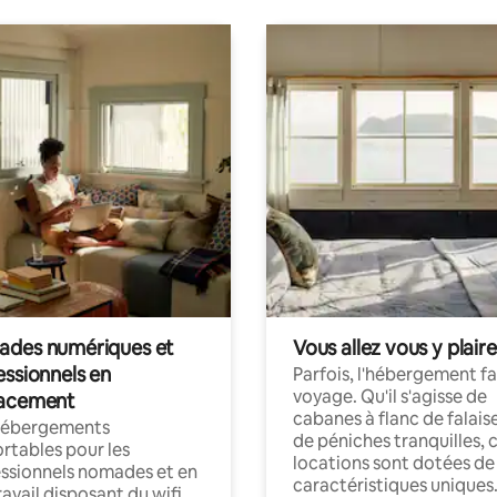
des numériques et
Vous allez vous y plaire
essionnels en
Parfois, l'hébergement fai
voyage. Qu'il s'agisse de
acement
cabanes à flanc de falais
hébergements
de péniches tranquilles, 
rtables pour les
locations sont dotées de
ssionnels nomades et en
caractéristiques uniques
ravail disposant du wifi