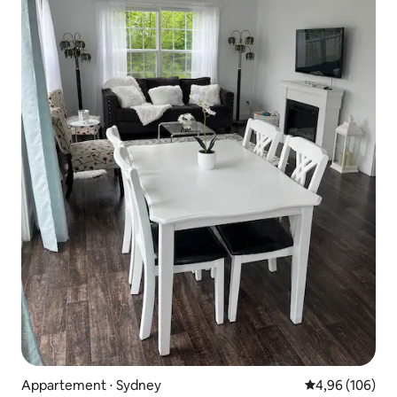
Appartement ⋅ Sydney
Évaluation moy
4,96 (106)