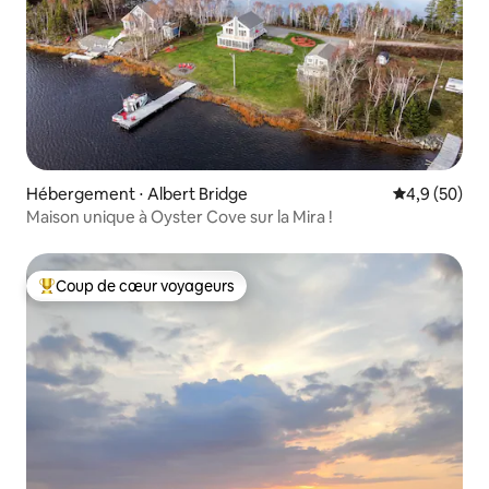
Hébergement ⋅ Albert Bridge
Évaluation m
4,9 (50)
Maison unique à Oyster Cove sur la Mira !
Coup de cœur voyageurs
Coups de cœur voyageurs les plus appréciés