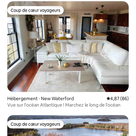
Coup de cœur voyageurs
Coup de cœur voyageurs
Hébergement ⋅ New Waterford
Évaluation mo
4,87 (86)
Vue sur l'océan Atlantique ! Marchez le long de l'océan
Coup de cœur voyageurs
Coup de cœur voyageurs