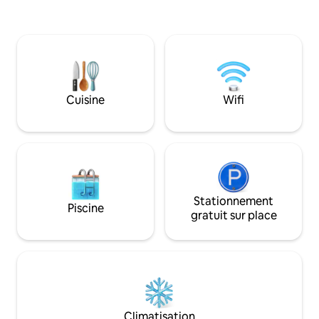
superposés (double en bas et simple en
avec lit Queen Size
haut) et un canapé. Profitez de
cuisine complète a
couchers de soleil époustouflants, d'une
réfrigérateur, cuis
vue sur la montagne et d'un accès facile
pour deux. Les car
aux sites touristiques, aux randonnées,
comprennent une t
aux excursions en bateau et aux
une connexion Wi-
restaurants. Plongez au cœur du
Keurig, un grille-p
Cuisine
Wifi
charme et de la beauté du Cap-Breton
four à micro-onde
et créez des souvenirs inoubliables
contact avec accès
pendant votre séjour.
une porte privée.
Stationnement
Piscine
gratuit sur place
Climatisation