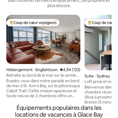
bien notés en termes d'emplacement, de propreté et
plus encore.
Coup de cœur voyageurs
Coup de cœur 
Coups de cœur voyageurs les plus appréciés
Coups de cœur vo
Hébergement ⋅ Englishtown
Évaluation moyenne sur la base 
4,94 (123)
Retraite au bord de la mer sur le sentier
Suite ⋅ Sydney
Cabot
Évadez-vous dans notre paradis en bord
Loft privé et mod
de mer à St. Ann's Bay, sur le pittoresque
Bienvenue dans no
Cabot Trail ! Cette maison spacieuse et
chambre récemme
toute neuve de 2 chambres offre un
Situé à proximité 
design moderne et un espace de vie
Breton (5 minutes)
ouvert. Capacité d'accueil de 6
Équipements populaires dans les
(8 minutes) et du 
personnes avec une chambre avec lit
(12 minutes). Cet
locations de vacances à Glace Bay
queen, une chambre avec lits
salle de bain 4 pi