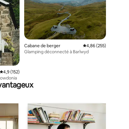
ntaires : 4,88 sur 5
Cabane de berger
Évaluation moyenne sur
4,86 (255)
Glamping déconnecté à Barlwyd
Évaluation moyenne sur la base de 152 commentaires : 4,9 sur 5
4,9 (152)
nowdonia
avantageux