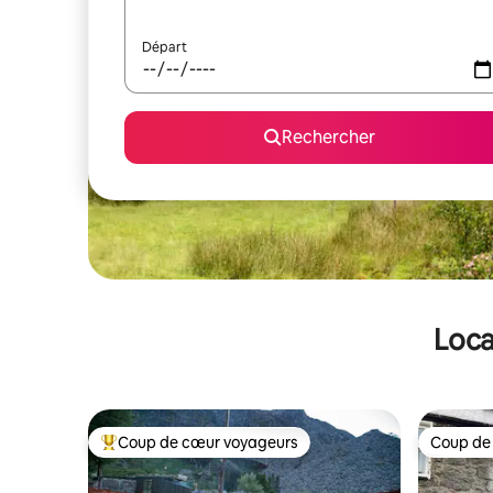
Départ
Rechercher
Loca
Coup de cœur voyageurs
Coup de
Coups de cœur voyageurs les plus appréciés
Coup de