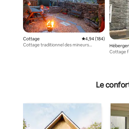
Cottage
Évaluation moyenne sur 
4,94 (184)
Cottage traditionnel des mineurs
Héberge
d'ardoise du 19e siècle
Cottage f
montagne
Le confor