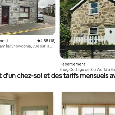
la base de 184 commentaires : 4,94 sur 5
ment
Évaluation moyenne sur la base de 16 comme
4,88 (16)
amilial Snowdonia, vue sur la
, 5 personnes
Hébergement
Snug Cottage de Zip World à S
t d'un chez-soi et des tarifs mensuels 