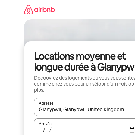
Aller
directement
au
contenu
Locations moyenne et
longue durée à Glanypwl
Découvrez des logements où vous vous sente
comme chez vous pour un séjour d'un mois ou
plus.
Adresse
Lorsque les résultats s'affichent, utilisez les flèc
Arrivée