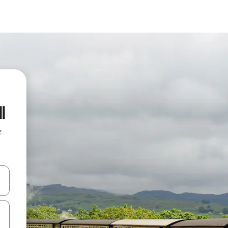
l
z
hes vers le haut et vers le bas pour les parcourir ou en appuyant et en fai