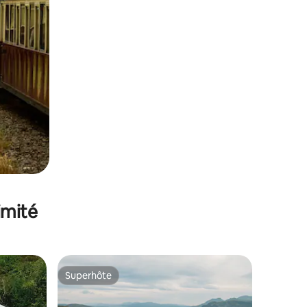
imité
Superhôte
Superhôte