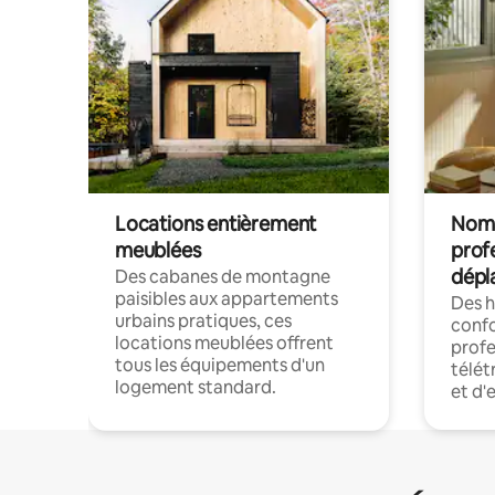
Locations entièrement
Noma
meublées
prof
dépl
Des cabanes de montagne
paisibles aux appartements
Des 
urbains pratiques, ces
confo
locations meublées offrent
profe
tous les équipements d'un
télét
logement standard.
et d'