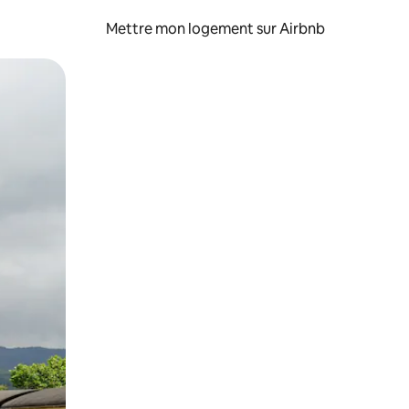
Mettre mon logement sur Airbnb
sant glisser.