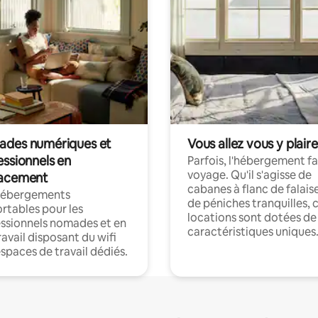
des numériques et
Vous allez vous y plaire
essionnels en
Parfois, l'hébergement fai
voyage. Qu'il s'agisse de
acement
cabanes à flanc de falais
hébergements
de péniches tranquilles, 
rtables pour les
locations sont dotées de
ssionnels nomades et en
caractéristiques uniques
ravail disposant du wifi
espaces de travail dédiés.