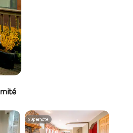
imité
Superhôte
Superhôte