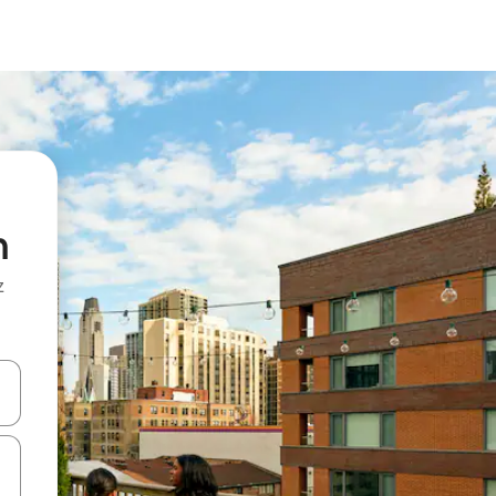
n
z
hes vers le haut et vers le bas pour les parcourir ou en appuyant et en fai