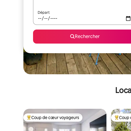
Départ
Rechercher
Loca
Coup de cœur voyageurs
Coup 
Coups de cœur voyageurs les plus appréciés
Coups de