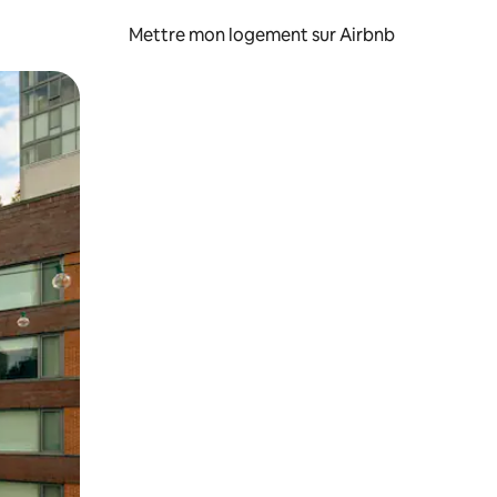
Mettre mon logement sur Airbnb
sant glisser.