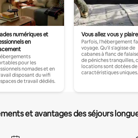
des numériques et
Vous allez vous y plaire
essionnels en
Parfois, l'hébergement fai
voyage. Qu'il s'agisse de
acement
cabanes à flanc de falais
hébergements
de péniches tranquilles, 
rtables pour les
locations sont dotées de
ssionnels nomades et en
caractéristiques uniques
ravail disposant du wifi
espaces de travail dédiés.
ments et avantages des séjours longu