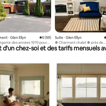
la base de 136 commentaires : 4,96 sur 5
nt ⋅ Glen Ellyn
Évaluation moyenne sur la base de 59 co
5 (59)
Suite ⋅ Glen Ellyn
É
égante des années 1970 pour
✽ Charmant chalet ✽ près de
t d'un chez-soi et des tarifs mensuels 
ade vintage !
l'université, de la ville et de la g