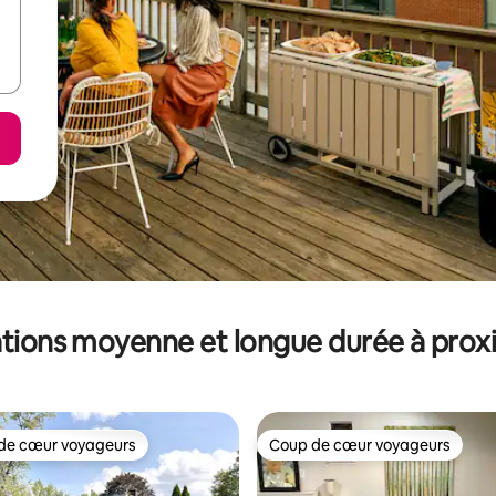
tions moyenne et longue durée à prox
de cœur voyageurs
Coup de cœur voyageurs
 cœur voyageurs les plus appréciés
Coup de cœur voyageurs