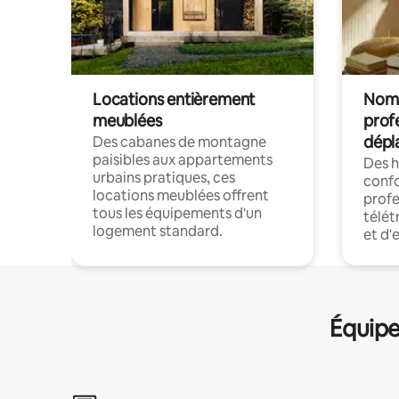
Locations entièrement
Noma
meublées
prof
dépl
Des cabanes de montagne
paisibles aux appartements
Des 
urbains pratiques, ces
confo
locations meublées offrent
profe
tous les équipements d'un
télét
logement standard.
et d'
Équipe