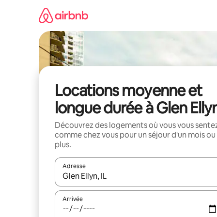
Aller
directement
au
contenu
Locations moyenne et
longue durée à Glen Elly
Découvrez des logements où vous vous sente
comme chez vous pour un séjour d'un mois ou
plus.
Adresse
Lorsque les résultats s'affichent, utilisez les flèc
Arrivée