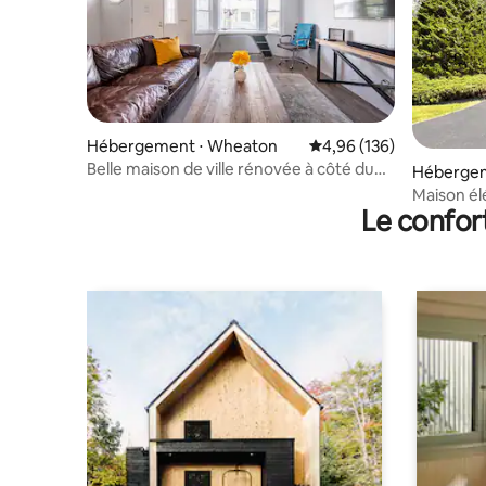
Hébergement ⋅ Wheaton
Évaluation moyenne sur 
4,96 (136)
Belle maison de ville rénovée à côté du
Hébergeme
Collège de Wheaton
Maison él
Le confor
une escap