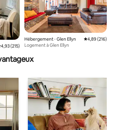
Hébergement ⋅ Glen Ellyn
Évaluation moyenne sur
4,89 (216)
Logement à Glen Ellyn
mmentaires : 5 sur 5
valuation moyenne sur la base de 215 commentaires : 4,93 sur 5
4,93 (215)
avantageux
are