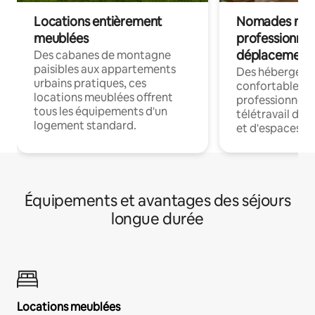
Locations entièrement
Nomades num
meublées
professionnel
déplacement
Des cabanes de montagne
paisibles aux appartements
Des hébergem
urbains pratiques, ces
confortables p
locations meublées offrent
professionnels
tous les équipements d'un
télétravail dis
logement standard.
et d'espaces de
Équipements et avantages des séjours
longue durée
Locations meublées