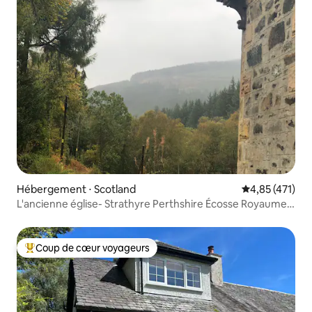
Hébergement ⋅ Scotland
Évaluation moy
4,85 (471)
L'ancienne église- Strathyre Perthshire Écosse Royaume-
Uni.
Coup de cœur voyageurs
Coups de cœur voyageurs les plus appréciés