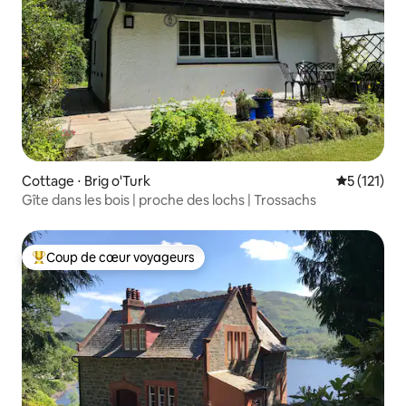
Cottage ⋅ Brig o'Turk
Évaluation 
5 (121)
Gîte dans les bois | proche des lochs | Trossachs
Coup de cœur voyageurs
Coups de cœur voyageurs les plus appréciés