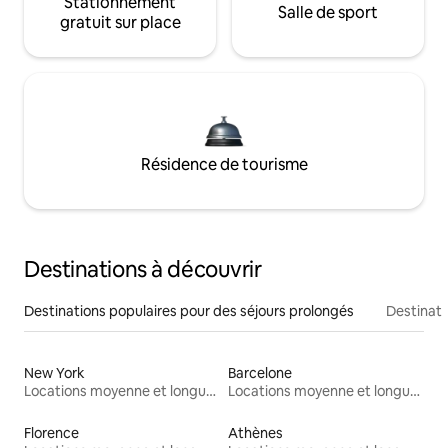
Stationnement
Salle de sport
gratuit sur place
Résidence de tourisme
Destinations à découvrir
Destinations populaires pour des séjours prolongés
Destinati
New York
Barcelone
Locations moyenne et longue durée
Locations moyenne et longue durée
Florence
Athènes