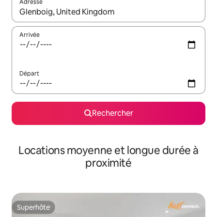
Adresse
Lorsque les résultats s'affichent, utilisez les flèches vers le hau
Arrivée
Départ
Rechercher
Locations moyenne et longue durée à
proximité
Superhôte
Superhôte