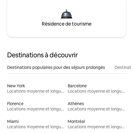
Résidence de tourisme
Destinations à découvrir
Destinations populaires pour des séjours prolongés
Destinati
New York
Barcelone
Locations moyenne et longue durée
Locations moyenne et longue durée
Florence
Athènes
Locations moyenne et longue durée
Locations moyenne et longue durée
Miami
Montréal
Locations moyenne et longue durée
Locations moyenne et longue durée