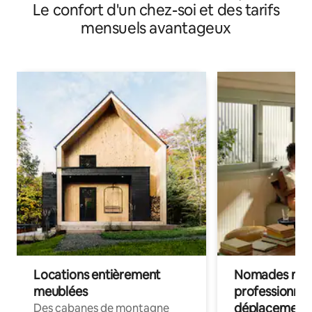
Le confort d'un chez-soi et des tarifs
Glasgow
mensuels avantageux
Locations entièrement
Nomades num
meublées
professionnel
déplacement
Des cabanes de montagne