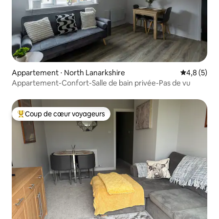
Appartement ⋅ North Lanarkshire
Évaluation 
4,8 (5)
Appartement-Confort-Salle de bain privée-Pas de vu
Coup de cœur voyageurs
Coups de cœur voyageurs les plus appréciés