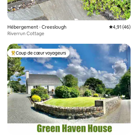
Hébergement ⋅ Creeslough
Évaluation mo
4,91 (46)
Riverrun Cottage
Coup de cœur voyageurs
Coups de cœur voyageurs les plus appréciés