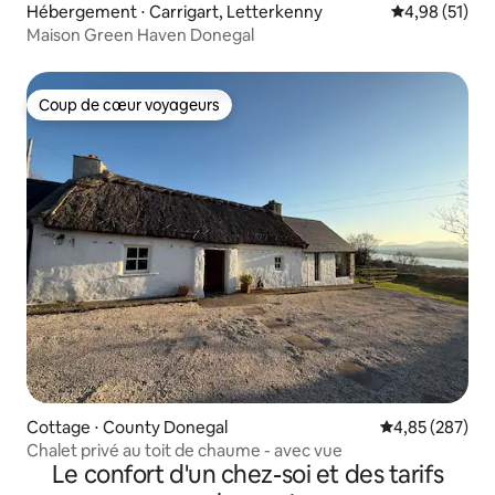
Hébergement ⋅ Carrigart, Letterkenny
Évaluation mo
4,98 (51)
Maison Green Haven Donegal
Coup de cœur voyageurs
Coup de cœur voyageurs
Cottage ⋅ County Donegal
Évaluation moy
4,85 (287)
Chalet privé au toit de chaume - avec vue
Le confort d'un chez-soi et des tarifs