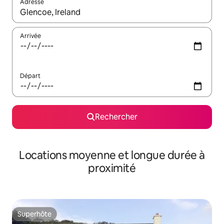
Adresse
Lorsque les résultats s'affichent, utilisez les flèches vers le hau
Arrivée
Départ
Rechercher
Locations moyenne et longue durée à
proximité
Superhôte
Superhôte