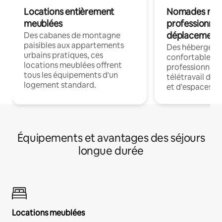
Locations entièrement
Nomades num
meublées
professionnel
déplacement
Des cabanes de montagne
paisibles aux appartements
Des hébergem
urbains pratiques, ces
confortables p
locations meublées offrent
professionnels
tous les équipements d'un
télétravail dis
logement standard.
et d'espaces de
Équipements et avantages des séjours
longue durée
Locations meublées