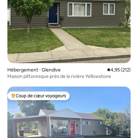
Hébergement ⋅ Glendive
Évaluation moy
4,95 (212)
Maison pittoresque près de la rivière Yellowstone
Coup de cœur voyageurs
Coups de cœur voyageurs les plus appréciés