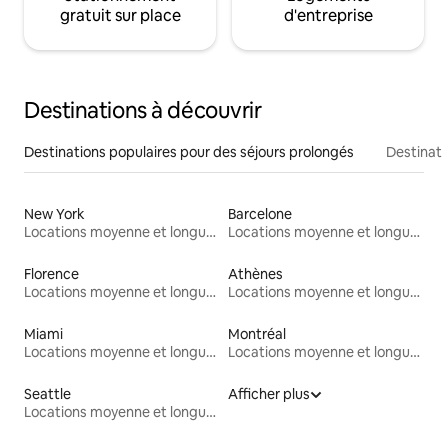
gratuit sur place
d'entreprise
Destinations à découvrir
Destinations populaires pour des séjours prolongés
Destinati
New York
Barcelone
Locations moyenne et longue durée
Locations moyenne et longue durée
Florence
Athènes
Locations moyenne et longue durée
Locations moyenne et longue durée
Miami
Montréal
Locations moyenne et longue durée
Locations moyenne et longue durée
Seattle
Afficher plus
Locations moyenne et longue durée