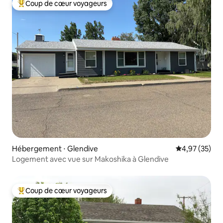
Coup de cœur voyageurs
Coups de cœur voyageurs les plus appréciés
Hébergement ⋅ Glendive
Évaluation mo
4,97 (35)
Logement avec vue sur Makoshika à Glendive
Coup de cœur voyageurs
Coups de cœur voyageurs les plus appréciés