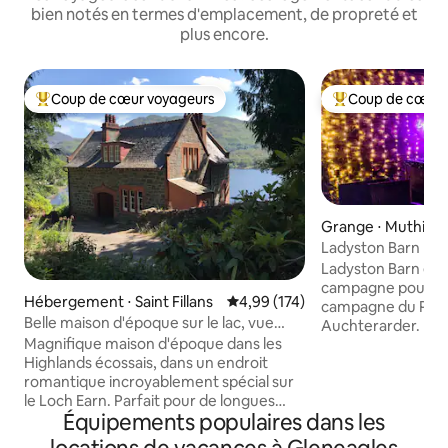
bien notés en termes d'emplacement, de propreté et
plus encore.
Coup de cœur voyageurs
Coup de cœur 
Coups de cœur voyageurs les plus appréciés
Coups de cœur vo
Grange ⋅ Muthill
Ladyston Barn
Ladyston Barn est
campagne pour de
Hébergement ⋅ Saint Fillans
Évaluation moyenne sur la base 
4,99 (174)
campagne du Perth
Belle maison d'époque sur le lac, vue
Auchterarder. Nous offron
magnifique
Magnifique maison d'époque dans les
privée du sauna Ut
Highlands écossais, dans un endroit
jacuzzi Utilisation privée de la salle de
romantique incroyablement spécial sur
jeux Des massages 
le Loch Earn. Parfait pour de longues
un massothérapeut
Équipements populaires dans les
vacances ou une courte pause en famille
réserve de disponi
ou entre amis, une célébration spéciale
l'avance) Poêle à b