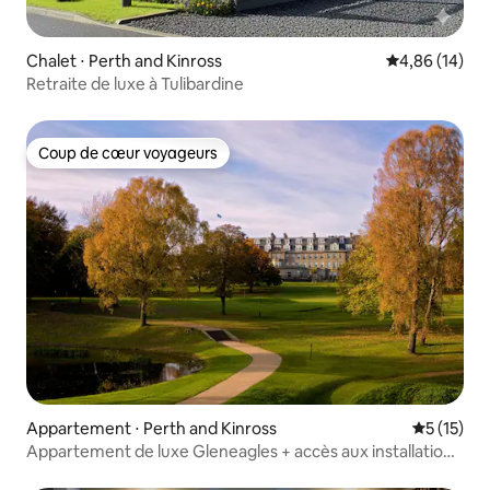
Chalet ⋅ Perth and Kinross
Évaluation mo
4,86 (14)
Retraite de luxe à Tulibardine
Coup de cœur voyageurs
Coup de cœur voyageurs
Appartement ⋅ Perth and Kinross
Évaluation
5 (15)
Appartement de luxe Gleneagles + accès aux installations
de l'hôtel