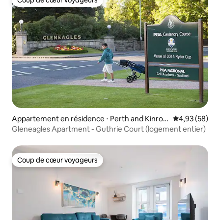
Coup de cœur voyageurs
Coup de cœur voyageurs
Appartement en résidence ⋅ Perth and Kinros
Évaluation mo
4,93 (58)
s
Gleneagles Apartment - Guthrie Court (logement entier)
Coup de cœur voyageurs
Coup de cœur voyageurs