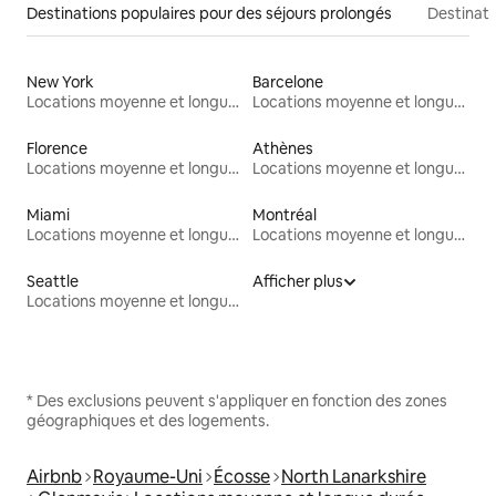
Destinations populaires pour des séjours prolongés
Destinati
New York
Barcelone
Locations moyenne et longue durée
Locations moyenne et longue durée
Florence
Athènes
Locations moyenne et longue durée
Locations moyenne et longue durée
Miami
Montréal
Locations moyenne et longue durée
Locations moyenne et longue durée
Seattle
Afficher plus
Locations moyenne et longue durée
* Des exclusions peuvent s'appliquer en fonction des zones
géographiques et des logements.
Airbnb
Royaume-Uni
Écosse
North Lanarkshire