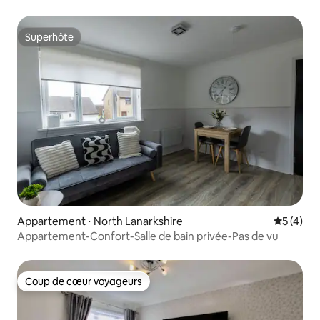
Superhôte
Superhôte
Appartement ⋅ North Lanarkshire
Évaluatio
5 (4)
Appartement-Confort-Salle de bain privée-Pas de vu
Coup de cœur voyageurs
Coup de cœur voyageurs