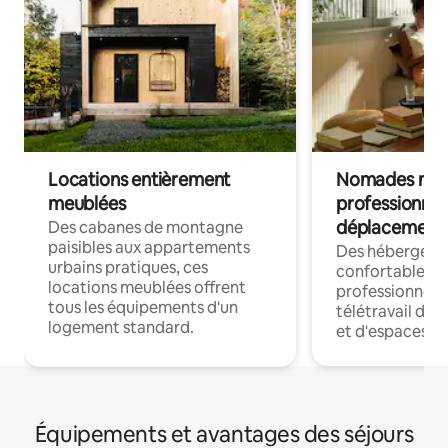
Locations entièrement
Nomades num
meublées
professionnel
déplacement
Des cabanes de montagne
paisibles aux appartements
Des hébergem
urbains pratiques, ces
confortables p
locations meublées offrent
professionnels
tous les équipements d'un
télétravail dis
logement standard.
et d'espaces de
Équipements et avantages des séjours