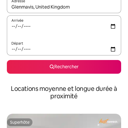
Adresse
Lorsque les résultats s'affichent, utilisez les flèches vers le hau
Arrivée
Départ
Rechercher
Locations moyenne et longue durée à
proximité
Superhôte
Superhôte