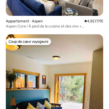
Appartement ⋅ Aspen
Évaluation moy
4,92 (179)
Aspen Core ! À pied de la cuisine et des vins +
climatisation !
Coup de cœur voyageurs
Coup de cœur voyageurs