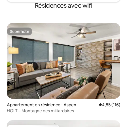
Résidences avec wifi
Superhôte
Superhôte
Appartement en résidence ⋅ Aspen
Évaluation moy
4,85 (116)
HOLT – Montagne des milliardaires