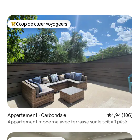
Coup de cœur voyageurs
Coups de cœur voyageurs les plus appréciés
Appartement ⋅ Carbondale
Évaluation moy
4,94 (106)
Appartement moderne avec terrasse sur le toit à 1 pâté
de maisons de Main St