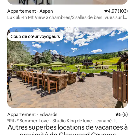
Appartement ⋅ Aspen
Évaluation moy
4,97 (103)
Lux Ski-In Mt View 2 chambres/2 salles de bain, vues sur le
feuillage magique
Coup de cœur voyageurs
Coup de cœur voyageurs
Appartement ⋅ Edwards
Évaluatio
5 (5)
*Ritz* Summer Love - Studio King de luxe + canapé-lit
Autres superbes locations de vacances à
avec cuisine