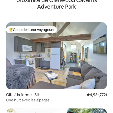
proximité de Glenwood Caverns
Adventure Park
Coup de cœur voyageurs
Coups de cœur voyageurs les plus appréciés
Gîte à la ferme ⋅ Silt
Évaluation moy
4,98 (772)
Une nuit avec les alpagas