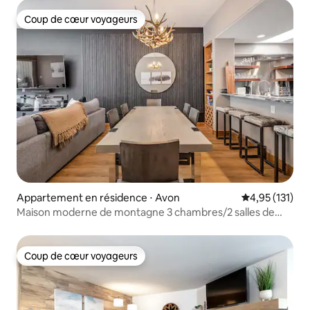
Coup de cœur voyageurs
Coup de cœur voyageurs
Appartement en résidence ⋅ Avon
Évaluation moy
4,95 (131)
Maison moderne de montagne 3 chambres/2 salles de
bain avec sauna près de BC/Vail
Coup de cœur voyageurs
Coup de cœur voyageurs