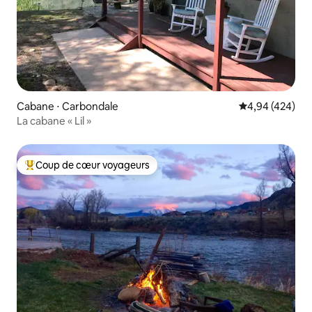
Cabane ⋅ Carbondale
Évaluation moy
4,94 (424)
La cabane « Lil »
Coup de cœur voyageurs
Coups de cœur voyageurs les plus appréciés