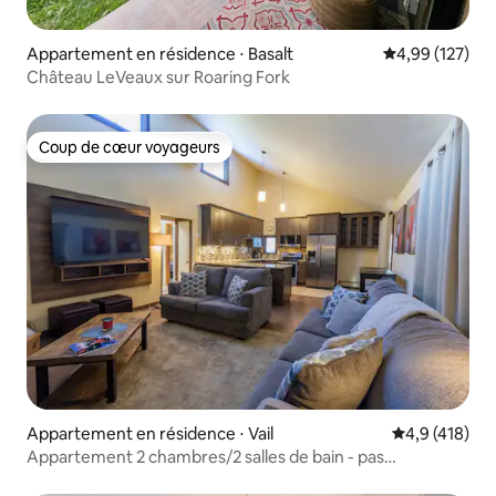
Appartement en résidence ⋅ Basalt
Évaluation moy
4,99 (127)
Château LeVeaux sur Roaring Fork
Coup de cœur voyageurs
Coup de cœur voyageurs
Appartement en résidence ⋅ Vail
Évaluation mo
4,9 (418)
Appartement 2 chambres/2 salles de bain - pas
d'animaux, lits king size/jumeaux*