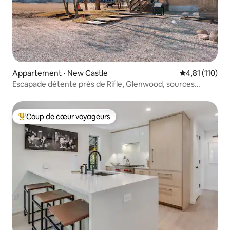
Appartement ⋅ New Castle
Évaluation moy
4,81 (110)
Escapade détente près de Rifle, Glenwood, sources
chaudes
Coup de cœur voyageurs
Coups de cœur voyageurs les plus appréciés