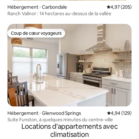
Hébergement ⋅ Carbondale
Évaluation moy
4,97 (205)
Ranch Valinor : 14 hectares au-dessus de la vallée
Coup de cœur voyageurs
Coup de cœur voyageurs
Hébergement ⋅ Glenwood Springs
Évaluation moy
4,94 (129)
Suite Funston, à quelques minutes du centre-ville
Locations d'appartements avec
climatisation