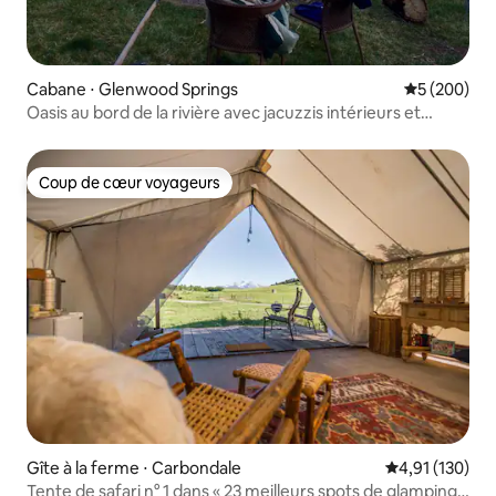
Cabane ⋅ Glenwood Springs
Évaluation 
5 (200)
Oasis au bord de la rivière avec jacuzzis intérieurs et
extérieurs
Coup de cœur voyageurs
Coup de cœur voyageurs
Gîte à la ferme ⋅ Carbondale
Évaluation moy
4,91 (130)
Tente de safari n° 1 dans « 23 meilleurs spots de glamping