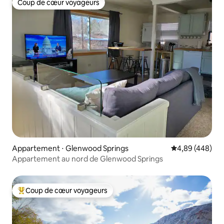
Coup de cœur voyageurs
Coup de cœur voyageurs
Appartement ⋅ Glenwood Springs
Évaluation moy
4,89 (448)
Appartement au nord de Glenwood Springs
Coup de cœur voyageurs
Coups de cœur voyageurs les plus appréciés