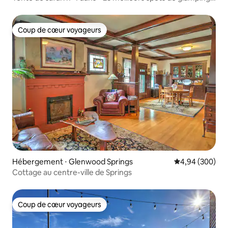
aux États-Unis »
Coup de cœur voyageurs
Coup de cœur voyageurs
Hébergement ⋅ Glenwood Springs
Évaluation moy
4,94 (300)
Cottage au centre-ville de Springs
Coup de cœur voyageurs
Coup de cœur voyageurs