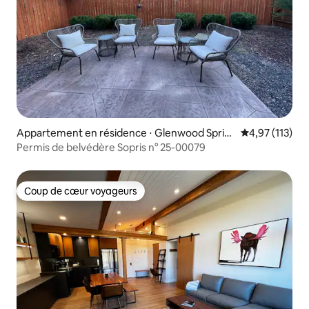
Appartement en résidence ⋅ Glenwood Sprin
Évaluation moy
4,97 (113)
gs
Permis de belvédère Sopris n° 25-00079
Coup de cœur voyageurs
Coup de cœur voyageurs