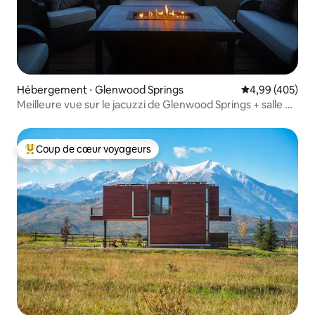
Hébergement ⋅ Glenwood Springs
Évaluation moy
4,99 (405)
Meilleure vue sur le jacuzzi de Glenwood Springs + salle de
jeux
Coup de cœur voyageurs
Coups de cœur voyageurs les plus appréciés