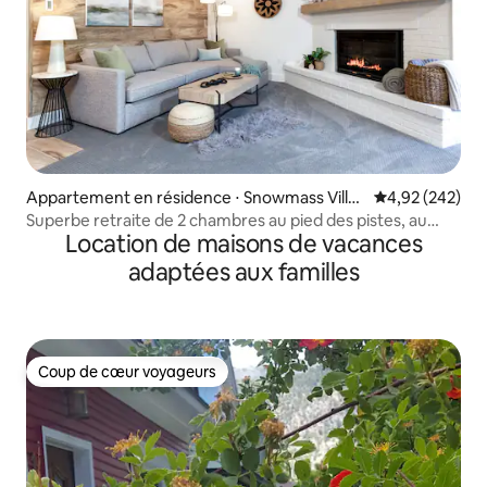
Appartement en résidence ⋅ Snowmass Villa
Évaluation moy
4,92 (242)
ge
Superbe retraite de 2 chambres au pied des pistes, au
Location de maisons de vacances
cœur de Snowmass !
adaptées aux familles
Coup de cœur voyageurs
Coup de cœur voyageurs