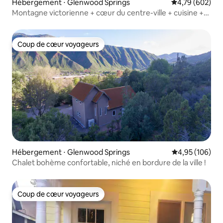
Hébergement ⋅ Glenwood Springs
Évaluation moy
4,79 (602)
Montagne victorienne + cœur du centre-ville + cuisine +
cour !
Coup de cœur voyageurs
Coup de cœur voyageurs
Hébergement ⋅ Glenwood Springs
Évaluation moy
4,95 (106)
Chalet bohème confortable, niché en bordure de la ville !
Coup de cœur voyageurs
Coup de cœur voyageurs