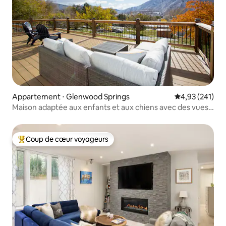
Appartement ⋅ Glenwood Springs
Évaluation moy
4,93 (241)
Maison adaptée aux enfants et aux chiens avec des vues
incroyables !
Coup de cœur voyageurs
Coups de cœur voyageurs les plus appréciés