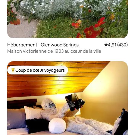
Hébergement ⋅ Glenwood Springs
Évaluation moy
4,91 (430)
Maison victorienne de 1903 au cœur de la ville
Coup de cœur voyageurs
Coups de cœur voyageurs les plus appréciés