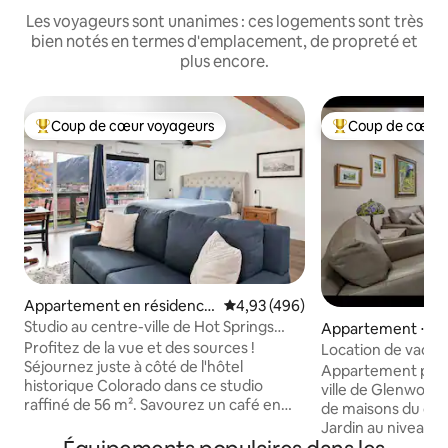
Les voyageurs sont unanimes : ces logements sont très
bien notés en termes d'emplacement, de propreté et
plus encore.
Coup de cœur voyageurs
Coup de cœur 
Coups de cœur voyageurs les plus appréciés
Coups de cœur vo
Appartement en résidence
Évaluation moyenne sur la base 
4,93 (496)
⋅ Glenwood Springs
Studio au centre-ville de Hot Springs
Appartement ⋅ Gl
avec vue et garage
prings
Profitez de la vue et des sources !
Location de vacan
Séjournez juste à côté de l'hôtel
Appartement priv
historique Colorado dans ce studio
ville de Glenwood 
raffiné de 56 m². Savourez un café en
de maisons du centr
profitant d'une vue panoramique sur la
Jardin au niveau inférieur
montagne et la ville, avant de vous
deux entrées et 