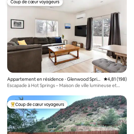
Coup de cœur voyageurs
Coup de cœur voyageurs
Appartement en résidence ⋅ Glenwood Sprin
Évaluation moy
4,81 (198)
gs
Escapade à Hot Springs – Maison de ville lumineuse et
moderne avec 2 chambres
Coup de cœur voyageurs
Coups de cœur voyageurs les plus appréciés