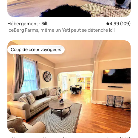
Hébergement ⋅ Silt
Évaluation moy
4,99 (109)
IceBerg Farms, même un Yeti peut se détendre ici !
Coup de cœur voyageurs
Coup de cœur voyageurs