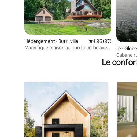
Hébergement ⋅ Burrillville
Évaluation moyenne sur
4,96 (97)
Magnifique maison au bord d'un lac avec
Île ⋅ Gloc
jacuzzi
Cabane ru
Le confor