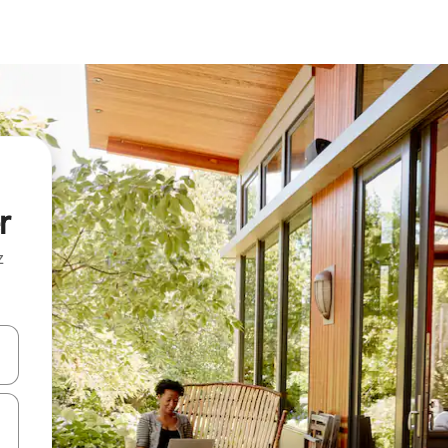
r
z
hes vers le haut et vers le bas pour les parcourir ou en appuyant et en fai