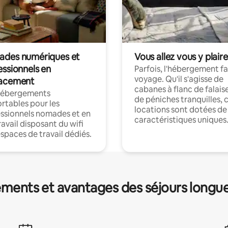
des numériques et
Vous allez vous y plaire
essionnels en
Parfois, l'hébergement fai
voyage. Qu'il s'agisse de
acement
cabanes à flanc de falais
hébergements
de péniches tranquilles, 
rtables pour les
locations sont dotées de
ssionnels nomades et en
caractéristiques uniques
ravail disposant du wifi
espaces de travail dédiés.
ments et avantages des séjours longu