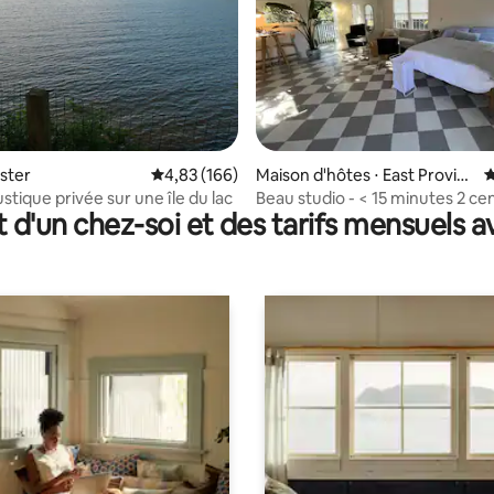
 la base de 97 commentaires : 4,96 sur 5
ester
Évaluation moyenne sur la base de 166 commen
4,83 (166)
Maison d'hôtes ⋅ East Provid
É
ence
stique privée sur une île du lac
Beau studio - < 15 minutes 2 cen
t d'un chez-soi et des tarifs mensuels 
et Brown