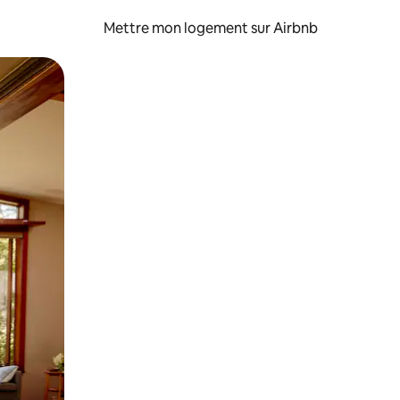
Mettre mon logement sur Airbnb
sant glisser.