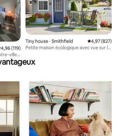
Tiny house ⋅ Smithfield
Évaluation moyenne sur
4,97 (827)
Petite maison écologique avec vue sur le
taires : 4,83 sur 5
valuation moyenne sur la base de 119 commentaires : 4,96 sur 5
4,96 (119)
lac + animaux acceptés
tre-ville
avantageux