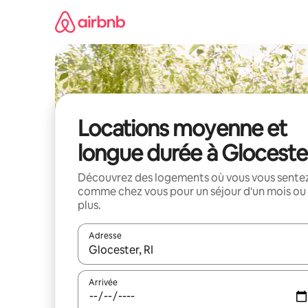
Aller
directement
au
contenu
Locations moyenne et
longue durée à Gloceste
Découvrez des logements où vous vous sente
comme chez vous pour un séjour d'un mois ou
plus.
Adresse
Lorsque les résultats s'affichent, utilisez les flèc
Arrivée