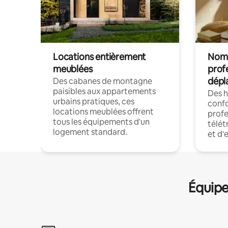
Locations entièrement
Noma
meublées
prof
dépl
Des cabanes de montagne
paisibles aux appartements
Des 
urbains pratiques, ces
confo
locations meublées offrent
profe
tous les équipements d'un
télét
logement standard.
et d'
Équipe