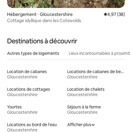
Hébergement ⋅ Gloucestershire
Évaluation mo
4,97 (38)
Cottage idyllique dans les Cotswolds
Destinations à découvrir
Autres types de logements
Lieux incontournables à proximit
Location de cabanes
Locations de cabanes de berger
Gloucestershire
Gloucestershire
Locations de cottages
Location de chalets
Gloucestershire
Gloucestershire
Yourtes
Séjours à la ferme
Gloucestershire
Gloucestershire
Locations au bord de l'eau
Afficher plus
Gloucestershire