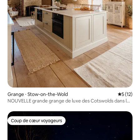
Grange ⋅ Stow-on-the-Wold
Évaluation
5 (12)
NOUVELLE grande grange de luxe des Cotswolds dans le
centre de Stow
Coup de cœur voyageurs
Coup de cœur voyageurs