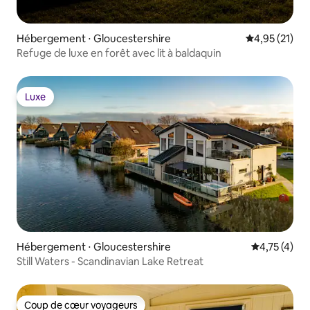
Hébergement ⋅ Gloucestershire
Évaluation mo
4,95 (21)
Refuge de luxe en forêt avec lit à baldaquin
Luxe
Luxe
Hébergement ⋅ Gloucestershire
Évaluation m
4,75 (4)
Still Waters - Scandinavian Lake Retreat
Coup de cœur voyageurs