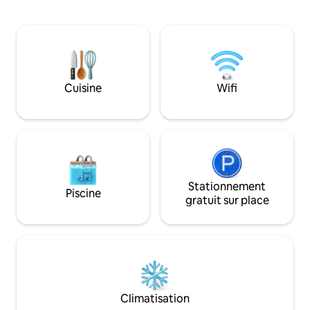
vue panoramique sur la vallée de Mork à
canapé-lit simple.
travers la fenêtre cintrée, les poutres en
télévision connect
chêne voûtées et un foyer confortable
chambres dispose
(bûches et guimauves incluses).
Gigaclear300mbs C
Comprend un généreux panier de
chiens bien élevés
bienvenue et un accès exclusif à nos
Jardin clos. Les fê
cieux sombres, à nos prairies, à notre
Cuisine
Wifi
enterrements de vi
ruisseau et à nos bois. Une retraite
strictement interd
paisible et magique avec des
expériences haut de gamme et
organisées.
Stationnement
Piscine
gratuit sur place
Climatisation