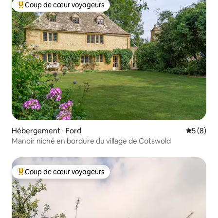
Coup de cœur voyageurs
Coups de cœur voyageurs les plus appréciés
Hébergement ⋅ Ford
Évaluatio
5 (8)
Manoir niché en bordure du village de Cotswold
Coup de cœur voyageurs
Coups de cœur voyageurs les plus appréciés