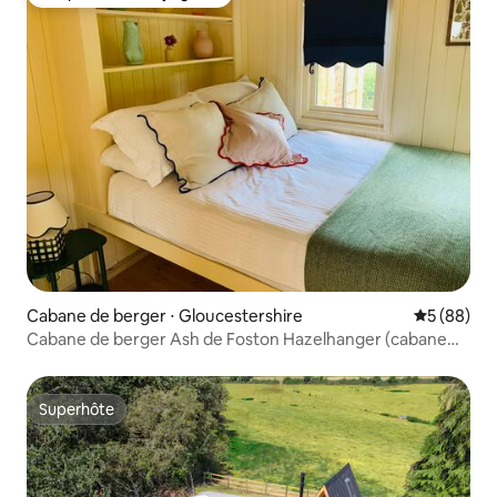
Coup de cœur voyageurs
Cabane de berger ⋅ Gloucestershire
Évaluation
5 (88)
Cabane de berger Ash de Foston Hazelhanger (cabane
verte)
Superhôte
Superhôte