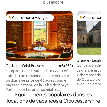
plus encore.
Coup de cœur voyageurs
Coup de cœur 
Coups de cœur voyageurs les plus appréciés
Coups de cœur vo
Grange ⋅ Leighter
Conversion de gra
Cottage ⋅ Saint Briavels
Évaluation moyenne sur la ba
5 (369)
Cotswolds avec s
La grange est une
Escapade dans la vallée de la Wye. Loft
2 chambres dans le
romantique sur un domaine de 40 acres
Loft de luxe romantique pour deux sur
de Cotswold de Le
un domaine privé de 40 acres dans le
avec une ambiance
paysage national de la vallée de la Wye.
nouvelle salle de 
Parfait pour les lunes de miel, les
de deux grandes 
Équipements populaires dans les
amoureux des étoiles, les demandes en
avec salle d'eau a
mariage, les anniversaires ou les
locations de vacances à Gloucestershire
une baignoire in
moments importants. Profitez d'une
chambre dispose d'u