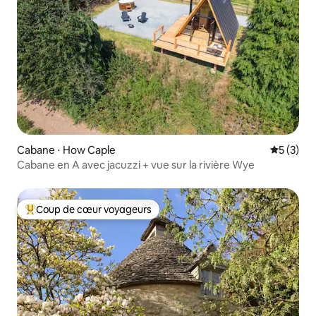
Cabane ⋅ How Caple
Évaluatio
5 (3)
Cabane en A avec jacuzzi + vue sur la rivière Wye
Coup de cœur voyageurs
Coups de cœur voyageurs les plus appréciés