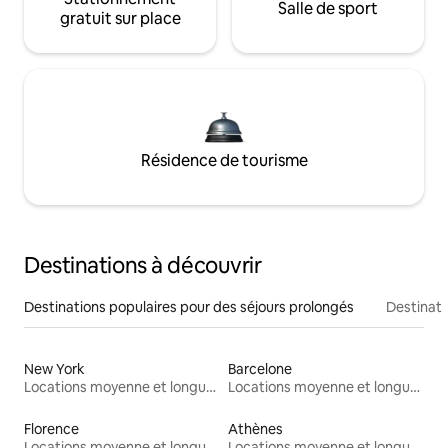
Salle de sport
gratuit sur place
Résidence de tourisme
Destinations à découvrir
Destinations populaires pour des séjours prolongés
Destinati
New York
Barcelone
Locations moyenne et longue durée
Locations moyenne et longue durée
Florence
Athènes
Locations moyenne et longue durée
Locations moyenne et longue durée