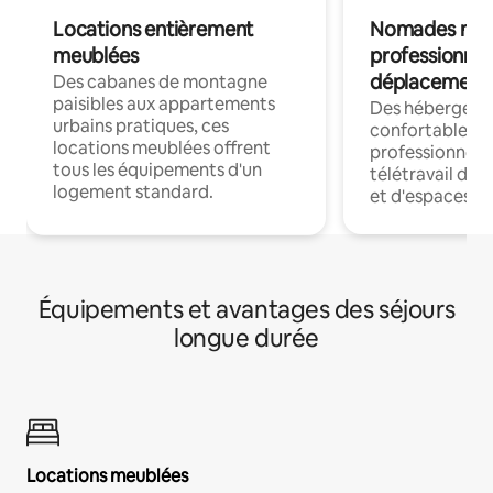
Locations entièrement
Nomades num
meublées
professionnel
déplacement
Des cabanes de montagne
paisibles aux appartements
Des hébergem
urbains pratiques, ces
confortables p
locations meublées offrent
professionnels
tous les équipements d'un
télétravail dis
logement standard.
et d'espaces de
Équipements et avantages des séjours
longue durée
Locations meublées