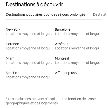
Destinations à découvrir
Destinations populaires pour des séjours prolongés
Destinati
New York
Barcelone
Locations moyenne et longue durée
Locations moyenne et longue durée
Florence
Athènes
Locations moyenne et longue durée
Locations moyenne et longue durée
Miami
Montréal
Locations moyenne et longue durée
Locations moyenne et longue durée
Seattle
Afficher plus
Locations moyenne et longue durée
* Des exclusions peuvent s'appliquer en fonction des zones
géographiques et des logements.