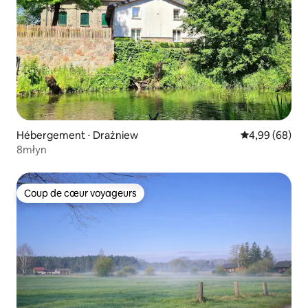
Hébergement ⋅ Drażniew
Évaluation mo
4,99 (68)
8młyn
Coup de cœur voyageurs
Coup de cœur voyageurs