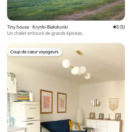
Tiny house ⋅ Krynki-Białokunki
Évaluatio
5 (5)
Un chalet entouré de grands épicéas.
Coup de cœur voyageurs
Coup de cœur voyageurs