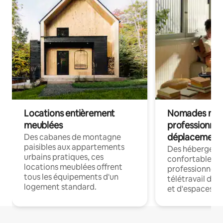
Locations entièrement
Nomades num
meublées
professionnel
déplacement
Des cabanes de montagne
paisibles aux appartements
Des hébergem
urbains pratiques, ces
confortables p
locations meublées offrent
professionnels
tous les équipements d'un
télétravail dis
logement standard.
et d'espaces de