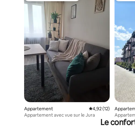
Appartement
Évaluation moyenne su
4,92 (12)
Apparte
Appartement avec vue sur le Jura
Appartem
Le confor