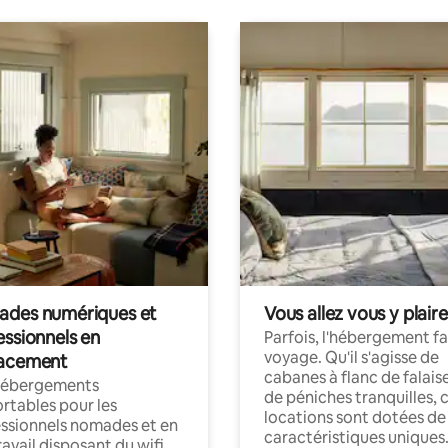
des numériques et
Vous allez vous y plaire
essionnels en
Parfois, l'hébergement fai
voyage. Qu'il s'agisse de
acement
cabanes à flanc de falais
hébergements
de péniches tranquilles, 
rtables pour les
locations sont dotées de
ssionnels nomades et en
caractéristiques uniques
ravail disposant du wifi