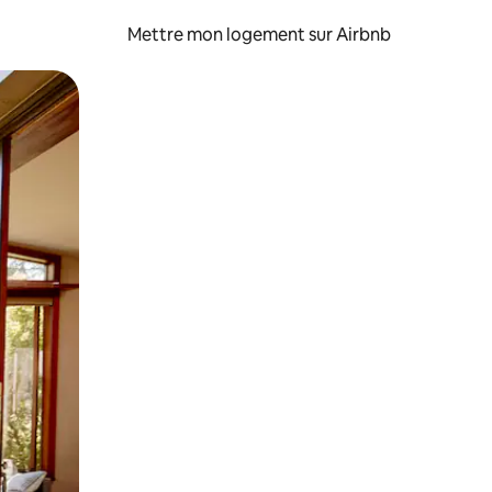
Mettre mon logement sur Airbnb
sant glisser.