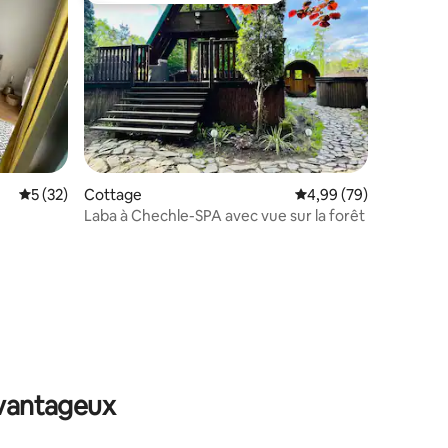
Évaluation moyenne sur la base de 32 commentaires : 5 sur 5
5 (32)
Cottage
Évaluation moyenne su
4,99 (79)
Laba à Chechle-SPA avec vue sur la forêt
mmentaires : 5 sur 5
avantageux