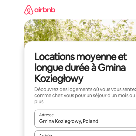
Aller
directement
au
contenu
Locations moyenne et
longue durée à Gmina
Koziegłowy
Découvrez des logements où vous vous sente
comme chez vous pour un séjour d'un mois ou
plus.
Adresse
Lorsque les résultats s'affichent, utilisez les flèc
Arrivée