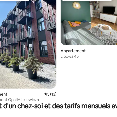
Appartement
Lipowa 45
r la base de 12 commentaires : 4,92 sur 5
ment
Évaluation moyenne sur la base de 13 co
5 (13)
ent Opal Mickiewicza
t d'un chez-soi et des tarifs mensuels 