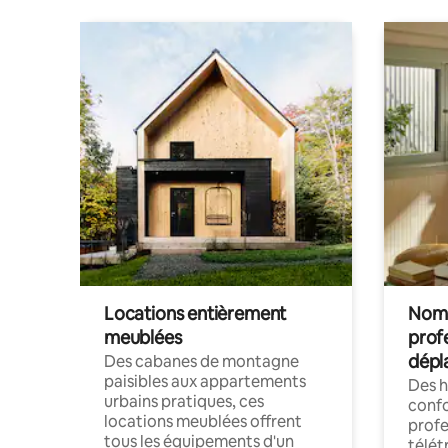
Locations entièrement
Noma
meublées
prof
dépl
Des cabanes de montagne
paisibles aux appartements
Des 
urbains pratiques, ces
confo
locations meublées offrent
profe
tous les équipements d'un
télét