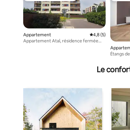
Appartement
Évaluation moyenne 
4,8 (5)
Appartement Atal, résidence fermée
avec conciergerie
Apparte
Étangs d
Le confor