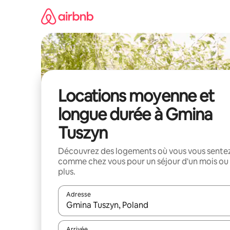
Aller
directement
au
contenu
Locations moyenne et
longue durée à Gmina
Tuszyn
Découvrez des logements où vous vous sente
comme chez vous pour un séjour d'un mois ou
plus.
Adresse
Lorsque les résultats s'affichent, utilisez les flèc
Arrivée