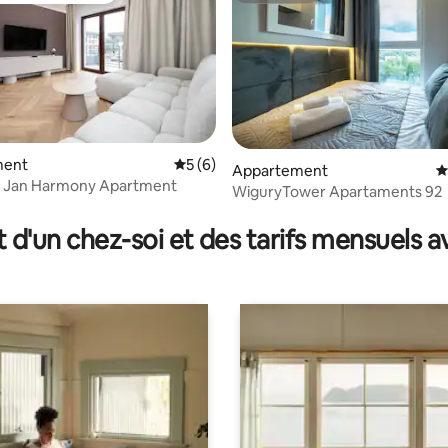
sur la base de 5 commentaires : 4,8 sur 5
ment
Évaluation moyenne sur la base de 6 co
5 (6)
Appartement
É
e Jan Harmony Apartment
WiguryTower Apartaments 92
t d'un chez-soi et des tarifs mensuels 