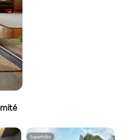
imité
Superhôte
Superhôte