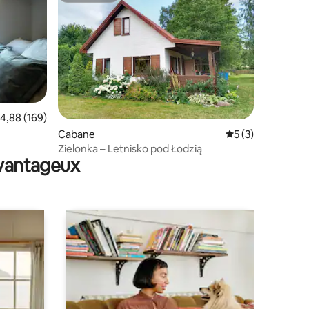
mmentaires : 5 sur 5
valuation moyenne sur la base de 169 commentaires : 4,88 sur 5
4,88 (169)
Cabane
Évaluation moyenn
5 (3)
Zielonka – Letnisko pod Łodzią
avantageux