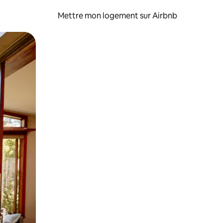
Mettre mon logement sur Airbnb
sant glisser.