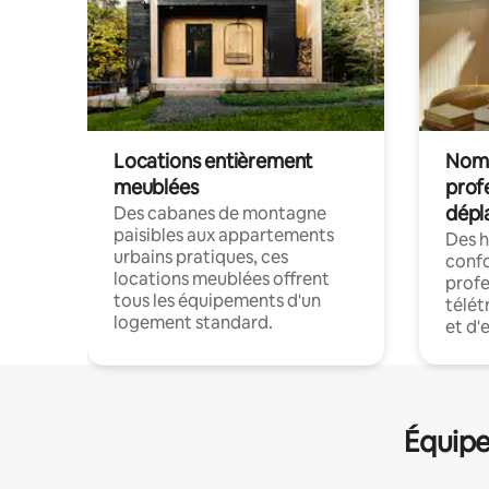
Locations entièrement
Noma
meublées
prof
dépl
Des cabanes de montagne
paisibles aux appartements
Des 
urbains pratiques, ces
confo
locations meublées offrent
profe
tous les équipements d'un
télét
logement standard.
et d'
Équipe