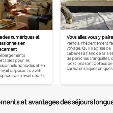
des numériques et
Vous allez vous y plaire
essionnels en
Parfois, l'hébergement fai
voyage. Qu'il s'agisse de
acement
cabanes à flanc de falais
hébergements
de péniches tranquilles, 
rtables pour les
locations sont dotées de
ssionnels nomades et en
caractéristiques uniques
ravail disposant du wifi
espaces de travail dédiés.
ments et avantages des séjours longu