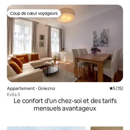
Coup de cœur voyageurs
Coup de cœur voyageurs
Appartement ⋅ Gniezno
Évaluation
5 (15)
Evita 3
Le confort d'un chez-soi et des tarifs
mensuels avantageux