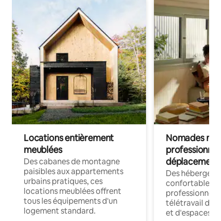
Locations entièrement
Nomades num
meublées
professionnel
déplacement
Des cabanes de montagne
paisibles aux appartements
Des hébergem
urbains pratiques, ces
confortables p
locations meublées offrent
professionnels
tous les équipements d'un
télétravail dis
logement standard.
et d'espaces de