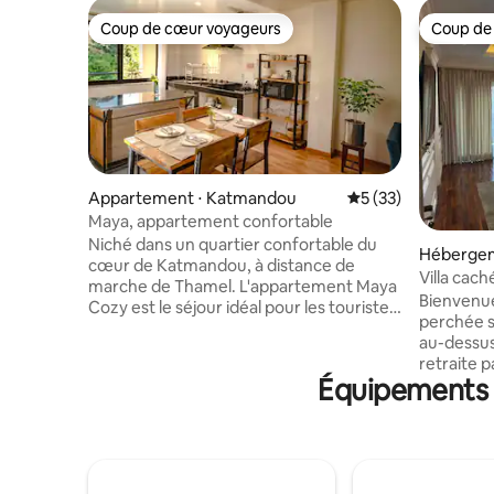
Coup de cœur voyageurs
Coup de
Coup de cœur voyageurs
Coup de
Appartement ⋅ Katmandou
Évaluation moyenne
5 (33)
Maya, appartement confortable
Niché dans un quartier confortable du
Hébergem
cœur de Katmandou, à distance de
Villa cach
marche de Thamel. L'appartement Maya
de Lamata
Bienvenue
Cozy est le séjour idéal pour les touristes,
perchée su
les travailleurs à distance, les familles, les
au-dessus
randonneurs, les voyageurs et les
retraite p
habitants. Nous avons conçu cet
Équipements p
lumières 
appartement pour qu'il soit ouvert, avec
toute la 
beaucoup de lumière naturelle, car nous
ce héberg
travaillons tous les deux à distance. La
balcon pr
chambre est simple pour vous aider à
panoramiq
vous reposer après les journées
scintillan