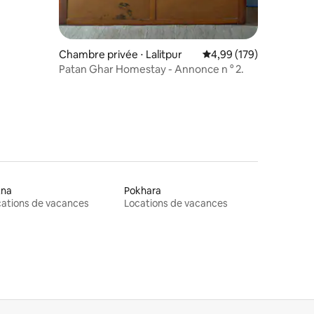
Chambre privée ⋅ Lalitpur
Évaluation moyenne sur
4,99 (179)
Patan Ghar Homestay - Annonce n ° 2.
tna
Pokhara
ations de vacances
Locations de vacances