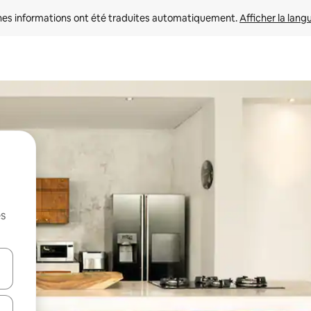
nes informations ont été traduites automatiquement. 
Afficher la lang
es
hes vers le haut et vers le bas pour les parcourir ou en appuyant et en fai