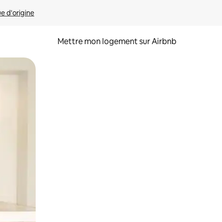
ue d'origine
Mettre mon logement sur Airbnb
sant glisser.