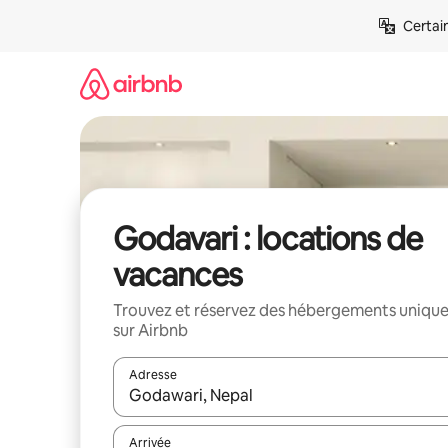
Aller
Certai
directement
au
contenu
Godavari : locations de
vacances
Trouvez et réservez des hébergements uniqu
sur Airbnb
Adresse
Lorsque les résultats s'affichent, utilisez les flèc
Arrivée