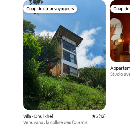
Coup de cœur voyageurs
Coup de
Coup de cœur voyageurs
Coup de
Appartem
Studio ave
Centre d
Villa ⋅ Dhulikhel
Évaluation moyenne
5 (12)
Venuvana : la colline des fourmis