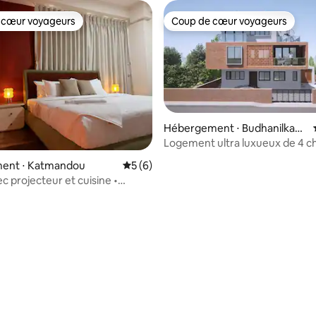
 cœur voyageurs
Coup de cœur voyageurs
 cœur voyageurs
Coup de cœur voyageurs
Hébergement ⋅ Budhanilkant
ha
Logement ultra luxueux de 4 
avec jacuzzi/climatisation
ent ⋅ Katmandou
Évaluation moyenne sur la base de 6 co
5 (6)
c projecteur et cuisine •
e Katmandou
 sur la base de 12 commentaires : 5 sur 5