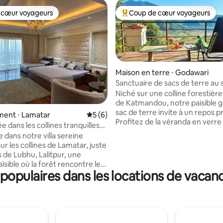
 cœur voyageurs
Coup de cœur voyageurs
 cœur voyageurs
Coups de cœur voyageurs les p
Maison en terre ⋅ Godawari
Sanctuaire de sacs de terre a
 sur la base de 33 commentaires : 5 sur 5
d'une colline près de Katmand
Niché sur une colline forestière
de Katmandou, notre paisible g
sac de terre invite à un repos p
ent ⋅ Lamatar
Évaluation moyenne sur la base de 6 co
5 (6)
Profitez de la véranda en verre 
ée dans les collines tranquilles
méditation ou détendez-vous s
r.
 dans notre villa sereine
terrasse au-dessus d'une forêt
r les collines de Lamatar, juste
alimentaire luxuriante. Un lieu 
 de Lubhu, Lalitpur, une
créé avec amour pour la sérénit
aisible où la forêt rencontre les
réveillez-vous avec le chant de
opulaires dans les locations de vacan
de la ville. Détendez-vous avec
savourez un thé avec vue sur l
famille ou un groupe d'amis dans
ou flânez dans la forêt. Parfait 
ement paisible. Depuis votre
journées lentes, le silence doux e
ivé, profitez d'une vue
frais. Wifi rapide et prises en c
ue sur la vallée de Katmandou
disponibles. Lâchez prise, dét
t au crépuscule, encadrée par