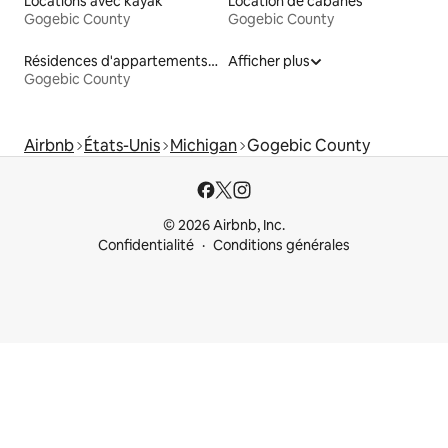
Locations avec kayak
Location de cabanes
Gogebic County
Gogebic County
Résidences d'appartements en location
Afficher plus
Gogebic County
Airbnb
États-Unis
Michigan
Gogebic County
© 2026 Airbnb, Inc.
Confidentialité
Conditions générales