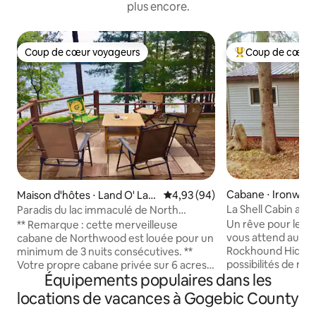
plus encore.
Coup de cœur voyageurs
Coup de cœur 
Coup de cœur voyageurs
Coups de cœur vo
Cabane ⋅ Ironwoo
Maison d'hôtes ⋅ Land O' Lak
Évaluation moyenne sur la base
4,93 (94)
es
La Shell Cabin au
Paradis du lac immaculé de North
Woods !
Un rêve pour les a
** Remarque : cette merveilleuse
vous attend au She
cabane de Northwood est louée pour un
Rockhound Hideaw
minimum de 3 nuits consécutives. **
possibilités de ra
Votre propre cabane privée sur 6 acres
Équipements populaires dans les
pêche, de navigati
privés surplombant le lac Big Portage
bien plus encore. Admirez la vue depuis
cristallin. Plage de sable, canots, kayak,
locations de vacances à Gogebic County
votre terrasse ar
vue imprenable sur le lac ! Réfrigérateur,