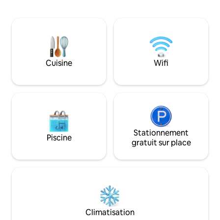
autour du feu de 
cafetière, micro-ondes et grille-pain,
promenade jusqu'au
mais pas de cuisine (excellents
de la randonnée ou
restaurants à proximité). Venez et
sentier North Cou
partez comme bon vous semble. L'hôte
d'eau ou faites un
se trouve généralement sur la propriété,
journée aux Porkie
résidant dans la maison principale. Les
visiter le centre-v
enfants de plus de 8 ans sont les
Cuisine
Wifi
découvrir son ch
bienvenus. Pas d'animaux de
Observation des ét
compagnie, de jet-skis, de VTT, de feux
boréales incroyabl
d'artifice, de musique forte ou de
les 21 ans et plus.
bateaux à moteur, s'il vous plaît.
Stationnement
Piscine
gratuit sur place
Climatisation