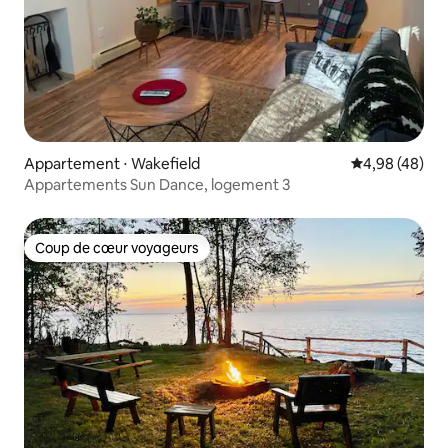
Appartement ⋅ Wakefield
Évaluation mo
4,98 (48)
Appartements Sun Dance, logement 3
Coup de cœur voyageurs
Coup de cœur voyageurs