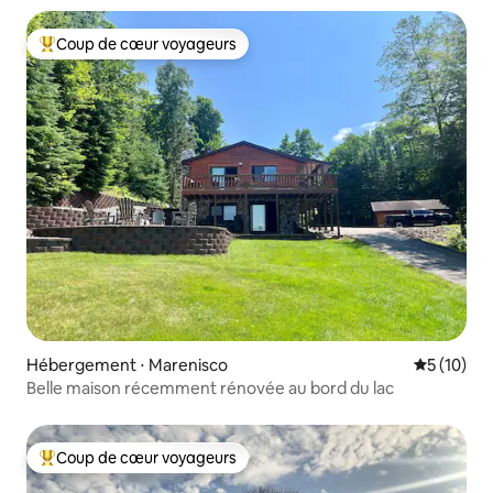
Coup de cœur voyageurs
Coups de cœur voyageurs les plus appréciés
Hébergement ⋅ Marenisco
Évaluation
5 (10)
Belle maison récemment rénovée au bord du lac
Coup de cœur voyageurs
Coups de cœur voyageurs les plus appréciés