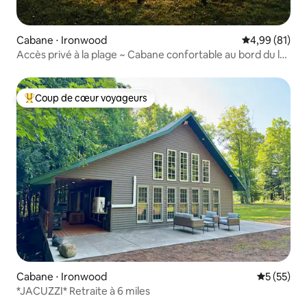
Cabane ⋅ Ironwood
Évaluation mo
4,99 (81)
Accès privé à la plage ~ Cabane confortable au bord du lac
Supérieur
Coup de cœur voyageurs
Coups de cœur voyageurs les plus appréciés
Cabane ⋅ Ironwood
Évaluation
5 (55)
*JACUZZI* Retraite à 6 miles