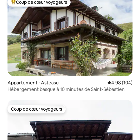
Coup de cœur voyageurs
Coups de cœur voyageurs les plus appréciés
Appartement ⋅ Asteasu
Évaluation moy
4,98 (104)
Hébergement basque à 10 minutes de Saint-Sébastien
Coup de cœur voyageurs
Coup de cœur voyageurs