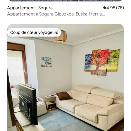
Appartement ⋅ Segura
Évaluation mo
4,95 (78)
Appartement à Segura Gipuzkoa. Euskal Herria
N° ES00350.
Coup de cœur voyageurs
Coup de cœur voyageurs