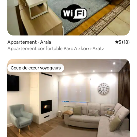
Appartement ⋅ Araia
Évaluation
5 (18)
Appartement confortable Parc Aizkorri-Aratz
Coup de cœur voyageurs
Coup de cœur voyageurs