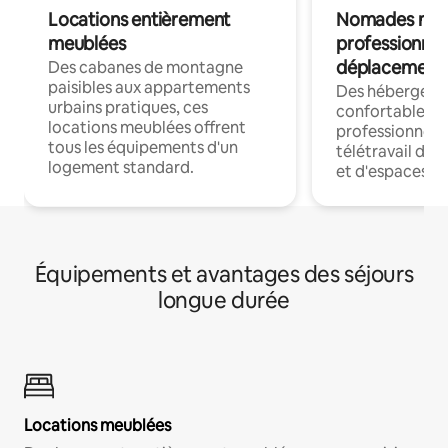
Locations entièrement
Nomades num
meublées
professionnel
déplacement
Des cabanes de montagne
paisibles aux appartements
Des hébergem
urbains pratiques, ces
confortables p
locations meublées offrent
professionnels
tous les équipements d'un
télétravail dis
logement standard.
et d'espaces de
Équipements et avantages des séjours
longue durée
Locations meublées