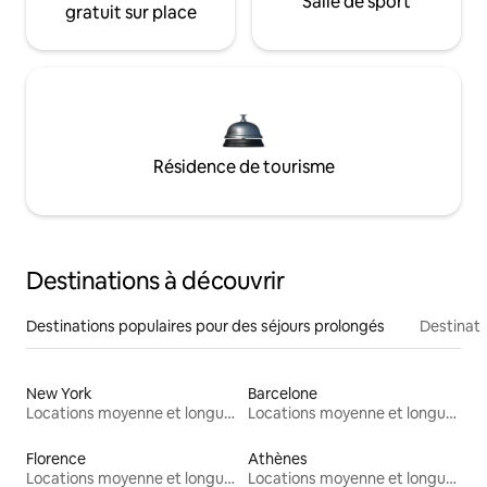
Salle de sport
gratuit sur place
Résidence de tourisme
Destinations à découvrir
Destinations populaires pour des séjours prolongés
Destinati
New York
Barcelone
Locations moyenne et longue durée
Locations moyenne et longue durée
Florence
Athènes
Locations moyenne et longue durée
Locations moyenne et longue durée