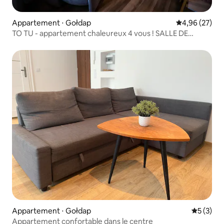
Appartement ⋅ Gołdap
Évaluation mo
4,96 (27)
TO TU - appartement chaleureux 4 vous ! SALLE DE
SPORT ET SAUNA
Appartement ⋅ Gołdap
Évaluatio
5 (3)
Appartement confortable dans le centre