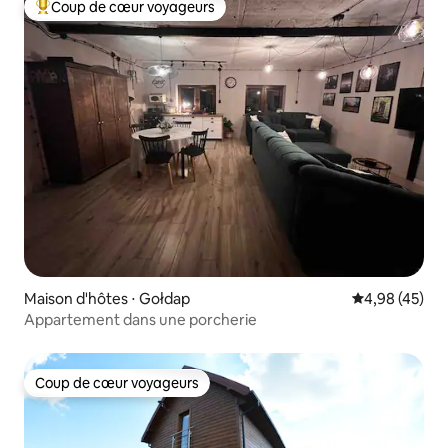
Coup de cœur voyageurs
Coups de cœur voyageurs les plus appréciés
Maison d'hôtes ⋅ Gołdap
Évaluation mo
4,98 (45)
Appartement dans une porcherie
Coup de cœur voyageurs
Coup de cœur voyageurs