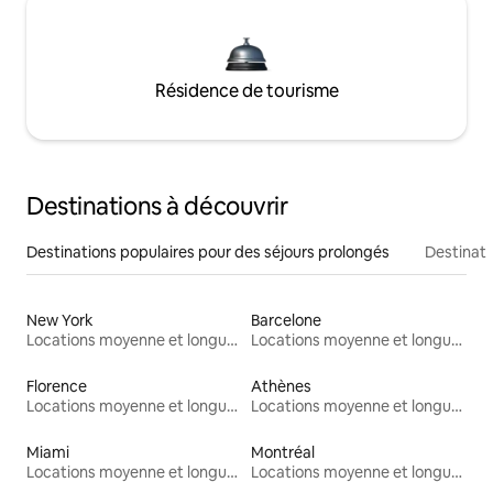
Résidence de tourisme
Destinations à découvrir
Destinations populaires pour des séjours prolongés
Destinati
New York
Barcelone
Locations moyenne et longue durée
Locations moyenne et longue durée
Florence
Athènes
Locations moyenne et longue durée
Locations moyenne et longue durée
Miami
Montréal
Locations moyenne et longue durée
Locations moyenne et longue durée