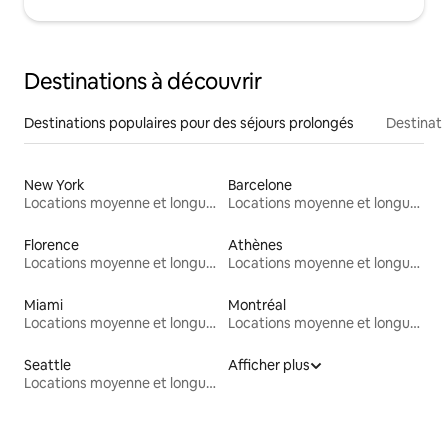
Destinations à découvrir
Destinations populaires pour des séjours prolongés
Destinati
New York
Barcelone
Locations moyenne et longue durée
Locations moyenne et longue durée
Florence
Athènes
Locations moyenne et longue durée
Locations moyenne et longue durée
Miami
Montréal
Locations moyenne et longue durée
Locations moyenne et longue durée
Seattle
Afficher plus
Locations moyenne et longue durée