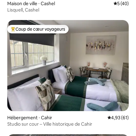
Maison de ville ⋅ Cashel
Évaluation
5 (40)
Lisquell, Cashel
Coup de cœur voyageurs
Coups de cœur voyageurs les plus appréciés
Hébergement ⋅ Cahir
Évaluation mo
4,93 (61)
Studio sur cour – Ville historique de Cahir