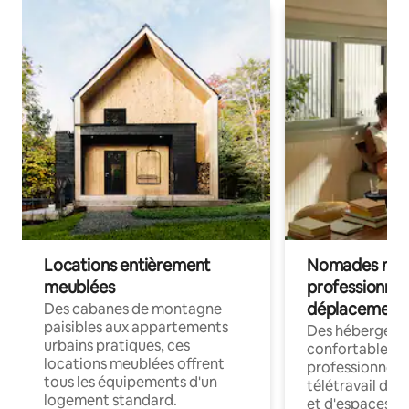
Locations entièrement
Nomades num
meublées
professionnel
déplacement
Des cabanes de montagne
paisibles aux appartements
Des hébergem
urbains pratiques, ces
confortables p
locations meublées offrent
professionnels
tous les équipements d'un
télétravail dis
logement standard.
et d'espaces de