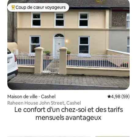
Coup de cœur voyageurs
Coups de cœur voyageurs les plus appréciés
Maison de ville ⋅ Cashel
Évaluation mo
4,98 (59)
Raheen House John Street, Cashel
Le confort d'un chez-soi et des tarifs
mensuels avantageux