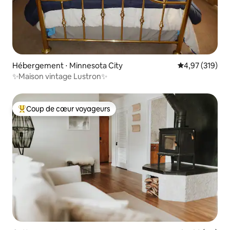
Hébergement ⋅ Minnesota City
Évaluation moy
4,97 (319)
✨Maison vintage Lustron✨
Coup de cœur voyageurs
Coups de cœur voyageurs les plus appréciés