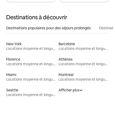
Destinations à découvrir
Destinations populaires pour des séjours prolongés
Destinati
New York
Barcelone
Locations moyenne et longue durée
Locations moyenne et longue durée
Florence
Athènes
Locations moyenne et longue durée
Locations moyenne et longue durée
Miami
Montréal
Locations moyenne et longue durée
Locations moyenne et longue durée
Seattle
Afficher plus
Locations moyenne et longue durée