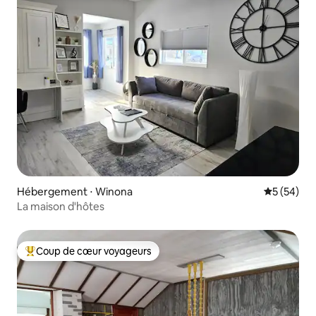
Hébergement ⋅ Winona
Évaluation
5 (54)
La maison d'hôtes
Coup de cœur voyageurs
Coups de cœur voyageurs les plus appréciés