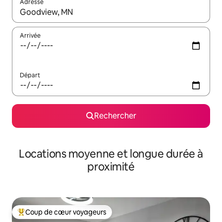
Adresse
Lorsque les résultats s'affichent, utilisez les flèches vers le hau
Arrivée
Départ
Rechercher
Locations moyenne et longue durée à
proximité
Coup de cœur voyageurs
Coups de cœur voyageurs les plus appréciés