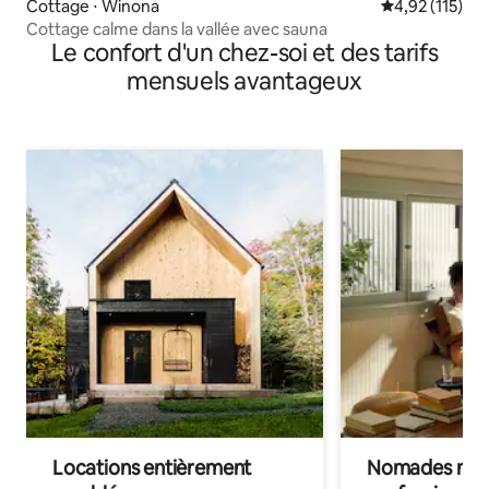
Cottage ⋅ Winona
Évaluation moy
4,92 (115)
Cottage calme dans la vallée avec sauna
Le confort d'un chez-soi et des tarifs
mensuels avantageux
Locations entièrement
Nomades num