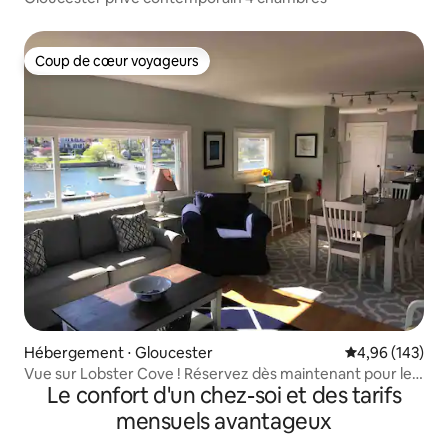
Coup de cœur voyageurs
Coup de cœur voyageurs
Hébergement ⋅ Gloucester
Évaluation moy
4,96 (143)
Vue sur Lobster Cove ! Réservez dès maintenant pour le
Le confort d'un chez-soi et des tarifs
printemps/l'été
mensuels avantageux