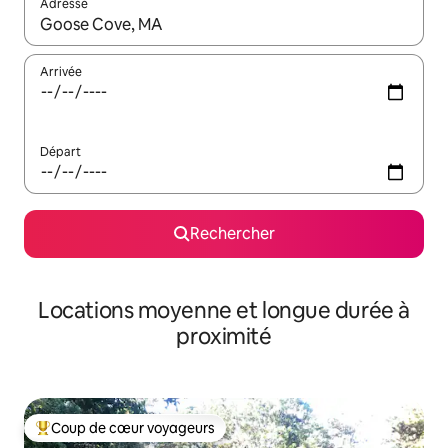
Adresse
Lorsque les résultats s'affichent, utilisez les flèches vers le hau
Arrivée
Départ
Rechercher
Locations moyenne et longue durée à
proximité
Coup de cœur voyageurs
Coups de cœur voyageurs les plus appréciés