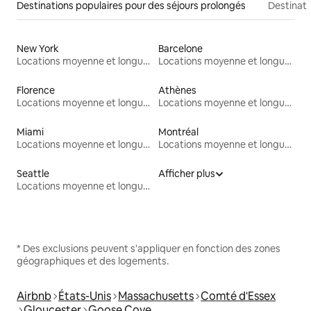
Destinations populaires pour des séjours prolongés
Destinati
New York
Barcelone
Locations moyenne et longue durée
Locations moyenne et longue durée
Florence
Athènes
Locations moyenne et longue durée
Locations moyenne et longue durée
Miami
Montréal
Locations moyenne et longue durée
Locations moyenne et longue durée
Seattle
Afficher plus
Locations moyenne et longue durée
* Des exclusions peuvent s'appliquer en fonction des zones
géographiques et des logements.
Airbnb
États-Unis
Massachusetts
Comté d'Essex
Gloucester
Goose Cove