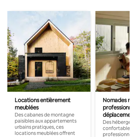
Locations entièrement
Nomades num
meublées
professionnel
déplacement
Des cabanes de montagne
paisibles aux appartements
Des hébergem
urbains pratiques, ces
confortables p
locations meublées offrent
professionnels