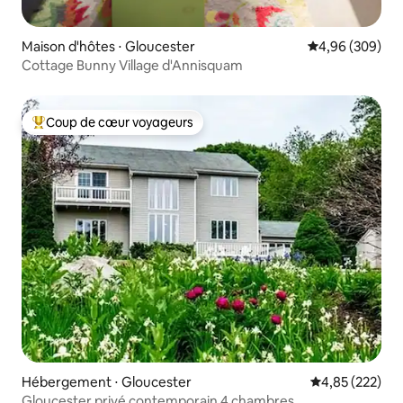
Maison d'hôtes ⋅ Gloucester
Évaluation moy
4,96 (309)
Cottage Bunny Village d'Annisquam
Coup de cœur voyageurs
Coups de cœur voyageurs les plus appréciés
Hébergement ⋅ Gloucester
Évaluation moy
4,85 (222)
Gloucester privé contemporain 4 chambres