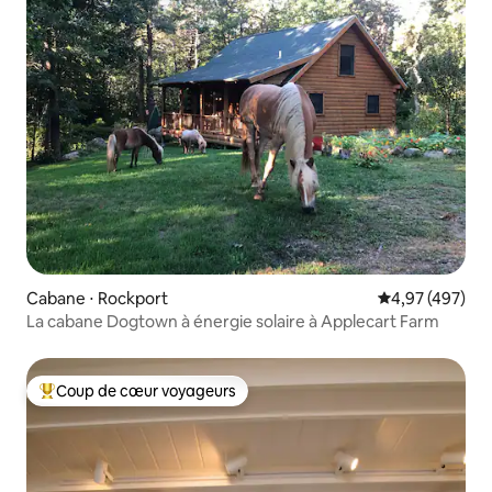
Cabane ⋅ Rockport
Évaluation moy
4,97 (497)
La cabane Dogtown à énergie solaire à Applecart Farm
Coup de cœur voyageurs
Coups de cœur voyageurs les plus appréciés