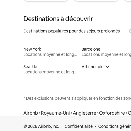
Destinations à découvrir
Destinations populaires pour des séjours prolongés
New York
Barcelone
Locations moyenne et longue durée
Seattle
Afficher plus
Locations moyenne et longue durée
* Des exclusions peuvent s'appliquer en fonction des zo
Airbnb
Royaume-Uni
Angleterre
Oxfordshire
G
© 2026 Airbnb, Inc.
Confidentialité
Conditions génér