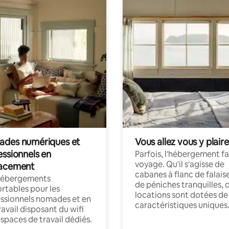
des numériques et
Vous allez vous y plaire
essionnels en
Parfois, l'hébergement fai
voyage. Qu'il s'agisse de
acement
cabanes à flanc de falais
hébergements
de péniches tranquilles, 
rtables pour les
locations sont dotées de
ssionnels nomades et en
caractéristiques uniques
ravail disposant du wifi
espaces de travail dédiés.