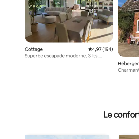
Cottage
Évaluation moyenne sur 
4,97 (194)
Superbe escapade moderne, 3 lits,
25 acres d'intimité
Héberge
Charmant
équipé.
Le confor