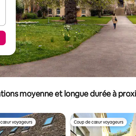
tions moyenne et longue durée à prox
 cœur voyageurs
Coup de cœur voyageurs
 cœur voyageurs
Coup de cœur voyageurs