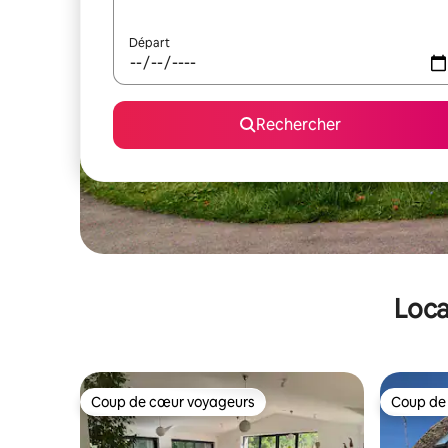
Départ
Rechercher
Loca
Coup de cœur voyageurs
Coup de
Coup de cœur voyageurs
Coup de