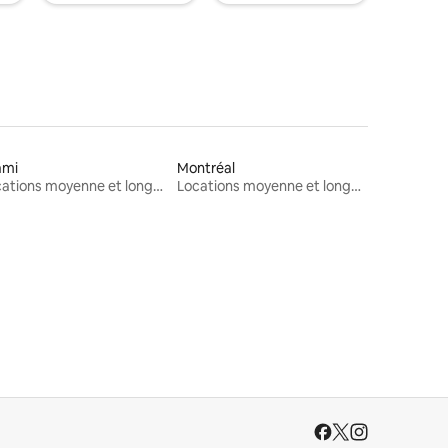
ami
Montréal
Locations moyenne et longue durée
Locations moyenne et longue durée