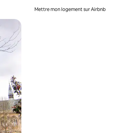
Mettre mon logement sur Airbnb
sant glisser.