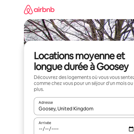
Aller
directement
au
contenu
Locations moyenne et
longue durée à Goosey
Découvrez des logements où vous vous sente
comme chez vous pour un séjour d'un mois ou
plus.
Adresse
Lorsque les résultats s'affichent, utilisez les flèc
Arrivée