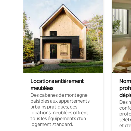
Locations entièrement
Noma
meublées
prof
dépl
Des cabanes de montagne
paisibles aux appartements
Des 
urbains pratiques, ces
confo
locations meublées offrent
profe
tous les équipements d'un
télét
logement standard.
et d'