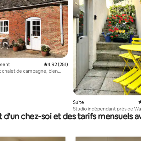
la base de 194 commentaires : 4,97 sur 5
ment
Évaluation moyenne sur la base de 251 comme
4,92 (251)
 chalet de campagne, bien
Suite
É
Studio indépendant près de W
t d'un chez-soi et des tarifs mensuels 