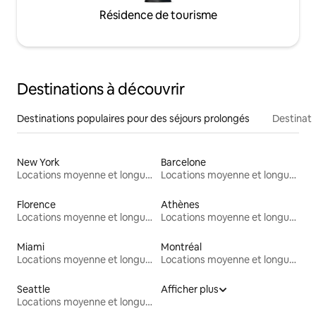
Résidence de tourisme
Destinations à découvrir
Destinations populaires pour des séjours prolongés
Destinati
New York
Barcelone
Locations moyenne et longue durée
Locations moyenne et longue durée
Florence
Athènes
Locations moyenne et longue durée
Locations moyenne et longue durée
Miami
Montréal
Locations moyenne et longue durée
Locations moyenne et longue durée
Seattle
Afficher plus
Locations moyenne et longue durée