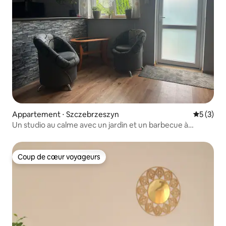
Appartement ⋅ Szczebrzeszyn
Évaluatio
5 (3)
Un studio au calme avec un jardin et un barbecue à
Roztocze
Coup de cœur voyageurs
Coup de cœur voyageurs