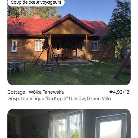
Coup de cœur voyageurs
Coup de cœur voyageurs
Cottage ⋅ Wólka Tanewska
Évaluation mo
4,92 (12)
Gosp. touristique "Na Kępie" Ulanów, Green Velo