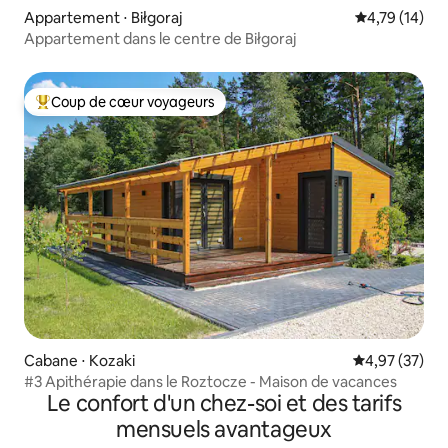
Appartement ⋅ Biłgoraj
Évaluation mo
4,79 (14)
Appartement dans le centre de Biłgoraj
Coup de cœur voyageurs
Coups de cœur voyageurs les plus appréciés
Cabane ⋅ Kozaki
Évaluation mo
4,97 (37)
#3 Apithérapie dans le Roztocze - Maison de vacances
Le confort d'un chez-soi et des tarifs
mensuels avantageux