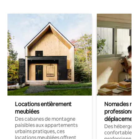
Locations entièrement
Nomades num
meublées
professionnel
déplacement
Des cabanes de montagne
paisibles aux appartements
Des hébergem
urbains pratiques, ces
confortables p
locations meublées offrent
professionnels