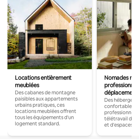
Locations entièrement
Nomades num
meublées
professionnel
déplacement
Des cabanes de montagne
paisibles aux appartements
Des hébergem
urbains pratiques, ces
confortables p
locations meublées offrent
professionnels
tous les équipements d'un
télétravail dis
logement standard.
et d'espaces de