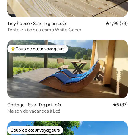
Tiny house ⋅ Stari Trg pri Ložu
Évaluation mo
4,99 (79)
Tente en bois au camp White Gaber
Coup de cœur voyageurs
Coups de cœur voyageurs les plus appréciés
Cottage ⋅ Stari Trg pri Ložu
Évaluation
5 (37)
Maison de vacances à Lož
Coup de cœur voyageurs
Coup de cœur voyageurs