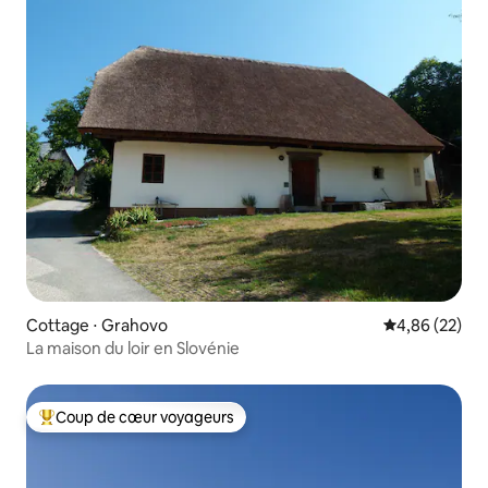
Cottage ⋅ Grahovo
Évaluation mo
4,86 (22)
La maison du loir en Slovénie
Coup de cœur voyageurs
Coups de cœur voyageurs les plus appréciés