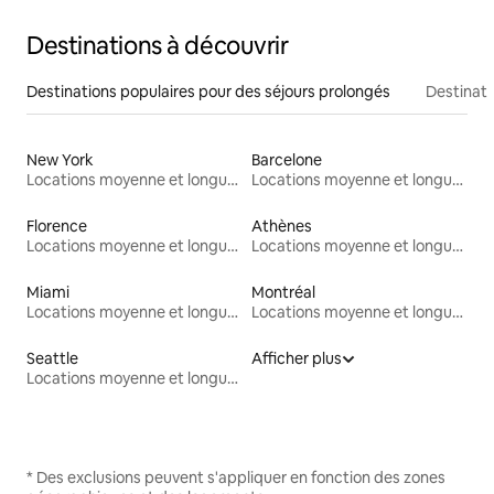
Destinations à découvrir
Destinations populaires pour des séjours prolongés
Destinati
New York
Barcelone
Locations moyenne et longue durée
Locations moyenne et longue durée
Florence
Athènes
Locations moyenne et longue durée
Locations moyenne et longue durée
Miami
Montréal
Locations moyenne et longue durée
Locations moyenne et longue durée
Seattle
Afficher plus
Locations moyenne et longue durée
* Des exclusions peuvent s'appliquer en fonction des zones