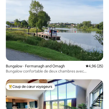
Bungalow ⋅ Fermanagh and Omagh
Évaluation mo
4,96 (25)
Bungalow confortable de deux chambres avec
stationnement gratuit
Coup de cœur voyageurs
Coups de cœur voyageurs les plus appréciés