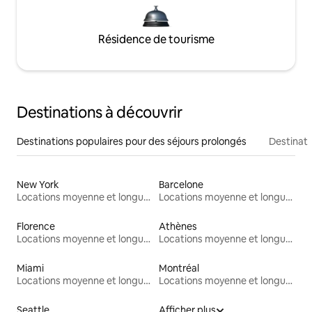
Résidence de tourisme
Destinations à découvrir
Destinations populaires pour des séjours prolongés
Destinati
New York
Barcelone
Locations moyenne et longue durée
Locations moyenne et longue durée
Florence
Athènes
Locations moyenne et longue durée
Locations moyenne et longue durée
Miami
Montréal
Locations moyenne et longue durée
Locations moyenne et longue durée
Seattle
Afficher plus