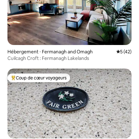
Hébergement ⋅ Fermanagh and Omagh
Évaluation
5 (42)
Cuilcagh Croft : Fermanagh Lakelands
Coup de cœur voyageurs
Coups de cœur voyageurs les plus appréciés