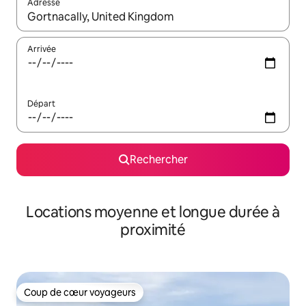
Adresse
Lorsque les résultats s'affichent, utilisez les flèches vers le hau
Arrivée
Départ
Rechercher
Locations moyenne et longue durée à
proximité
Coup de cœur voyageurs
Coup de cœur voyageurs