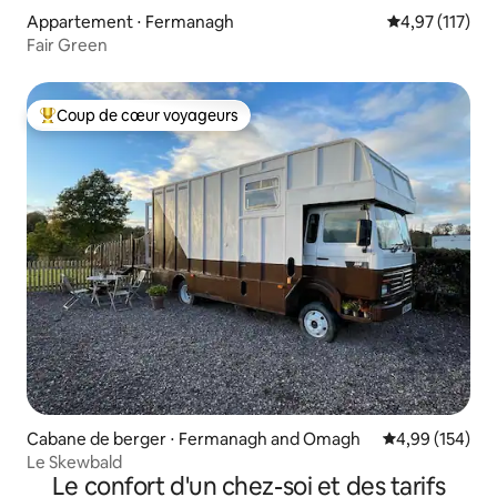
Appartement ⋅ Fermanagh
Évaluation moy
4,97 (117)
Fair Green
Coup de cœur voyageurs
Coups de cœur voyageurs les plus appréciés
Cabane de berger ⋅ Fermanagh and Omagh
Évaluation moy
4,99 (154)
Le Skewbald
Le confort d'un chez-soi et des tarifs