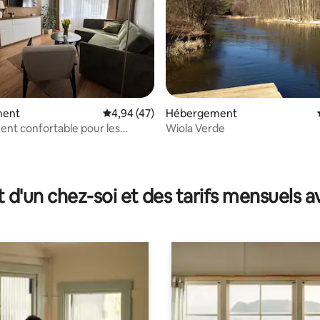
 sur la base de 14 commentaires : 5 sur 5
ment
Évaluation moyenne sur la base de 47 comme
4,94 (47)
Hébergement
nt confortable pour les
Wiola Verde
t d'un chez-soi et des tarifs mensuels 