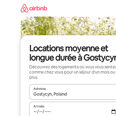
Aller
directement
au
contenu
Locations moyenne et
longue durée à Gostycy
Découvrez des logements où vous vous sente
comme chez vous pour un séjour d'un mois ou
plus.
Adresse
Lorsque les résultats s'affichent, utilisez les flèc
Arrivée