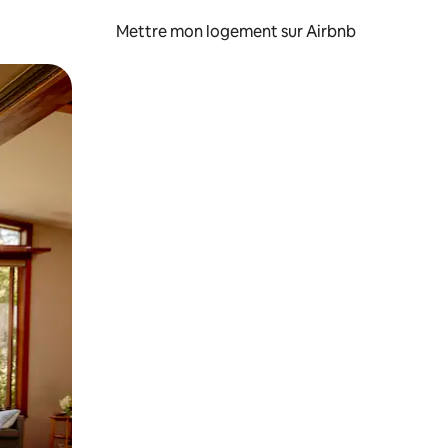
Mettre mon logement sur Airbnb
sant glisser.