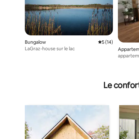
Bungalow
Évaluation moyenne
5 (14)
LaGraz-house sur le lac
Apparte
apparteme
vacances
Le confor