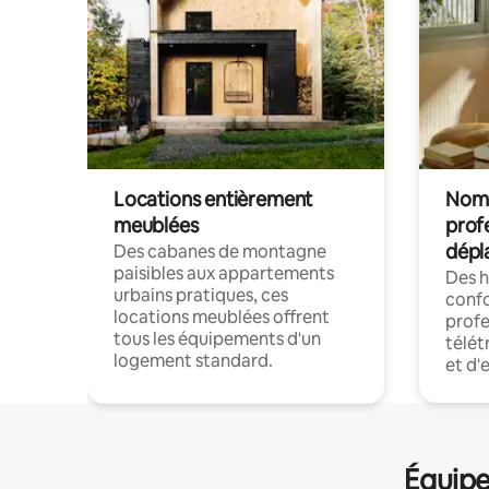
Locations entièrement
Noma
meublées
prof
dépl
Des cabanes de montagne
paisibles aux appartements
Des 
urbains pratiques, ces
confo
locations meublées offrent
profe
tous les équipements d'un
télét
logement standard.
et d'
Équipe