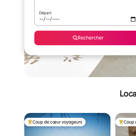
Départ
Rechercher
Loca
Coup de cœur voyageurs
Coup 
Coups de cœur voyageurs les plus appréciés
Coups de