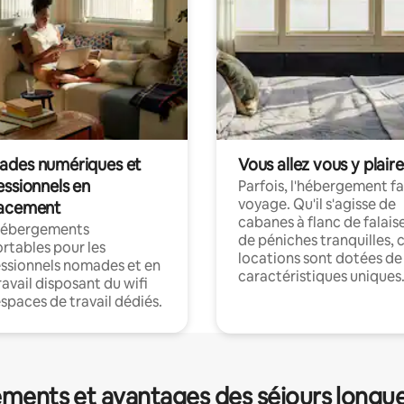
des numériques et
Vous allez vous y plaire
essionnels en
Parfois, l'hébergement fai
voyage. Qu'il s'agisse de
acement
cabanes à flanc de falais
hébergements
de péniches tranquilles, 
rtables pour les
locations sont dotées de
ssionnels nomades et en
caractéristiques uniques
ravail disposant du wifi
espaces de travail dédiés.
ments et avantages des séjours longu