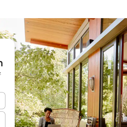
n
z
hes vers le haut et vers le bas pour les parcourir ou en appuyant et en fai