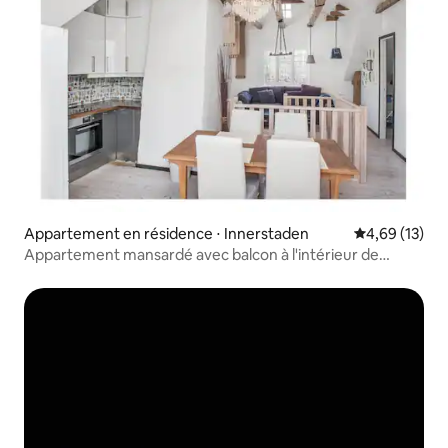
Appartement en résidence ⋅ Innerstaden
Évaluation mo
4,69 (13)
Appartement mansardé avec balcon à l'intérieur de
l'enceinte - 4 lits