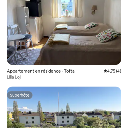
Appartement en résidence ⋅ Tofta
Évaluation m
4,75 (4)
Lilla Loj
Superhôte
Superhôte