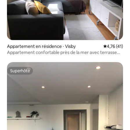
Appartement en résidence ⋅ Visby
Évaluation mo
4,76 (41)
Appartement confortable près de la mer avec terrasse
privée.
Superhôte
Superhôte