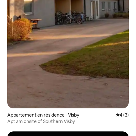
Appartement en résidence ⋅ Visby
Évaluatio
4 (3)
Apt am onsite of Southern Visby