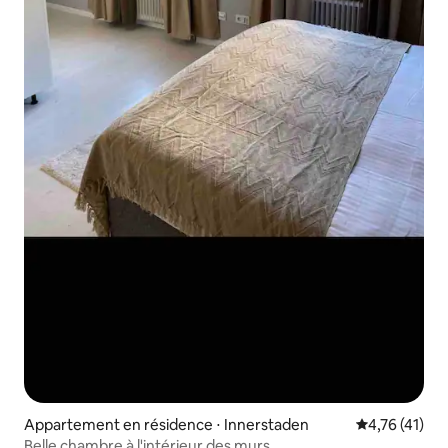
Appartement en résidence ⋅ Innerstaden
Évaluation mo
4,76 (41)
Belle chambre à l'intérieur des murs