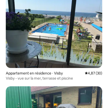
Appartement en résidence ⋅ Visby
Évaluation mo
4,87 (30)
Visby - vue sur la mer, terrasse et piscine