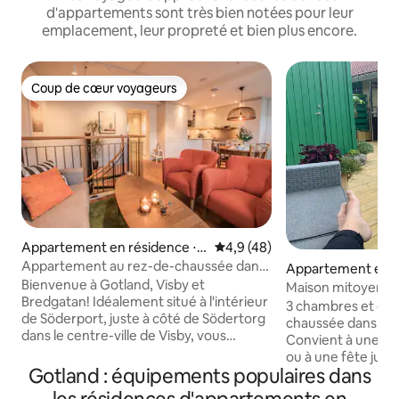
d'appartements sont très bien notées pour leur
emplacement, leur propreté et bien plus encore.
Coup de cœur voyageurs
Coup de cœur voyageurs
Appartement en résidence ⋅ I
Évaluation moyenne sur la bas
4,9 (48)
nnerstaden
Appartement au rez-de-chaussée dans
Appartement en r
le centre-ville de Visby
Bienvenue à Gotland, Visby et
Gråbo
Maison mitoyenne
Bredgatan! Idéalement situé à l'intérieur
avec terrasse priv
3 chambres et cui
de Söderport, juste à côté de Södertorg
chaussée dans un 
dans le centre-ville de Visby, vous
Convient à une fa
trouverez ce charmant et lumineux
ou à une fête jusq
appartement nouvellement construit au
Gotland : équipements populaires dans
cherchant à séjou
3ème étage avec son propre balcon
calme sans que le