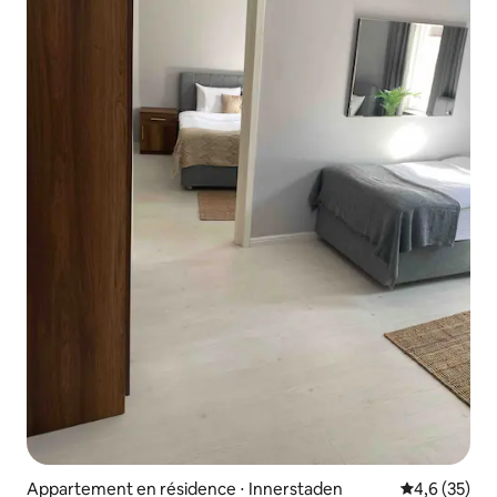
Appartement en résidence ⋅ Innerstaden
Évaluation m
4,6 (35)