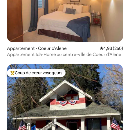
Appartement ⋅ Coeur d'Alene
Évaluation moy
4,93 (250)
Appartement Ida-Home au centre-ville de Coeur d'Alene
Coup de cœur voyageurs
Coups de cœur voyageurs les plus appréciés