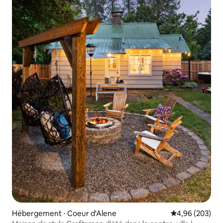
Hébergement ⋅ Coeur d'Alene
Évaluation moy
4,96 (203)