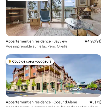
Appartement en résidence ⋅ Bayview
Évaluation mo
4,92 (91)
Vue imprenable sur le lac Pend Oreille
Coup de cœur voyageurs
Coups de cœur voyageurs les plus appréciés
Appartement en résidence ⋅ Coeur d'Alene
Évaluation
5 (73)