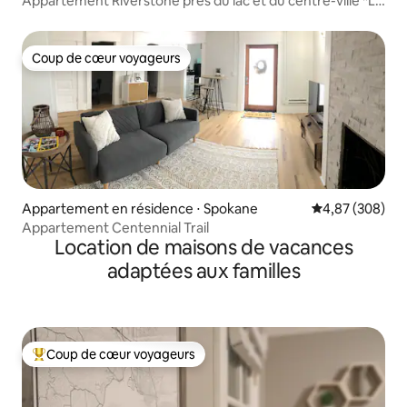
Appartement Riverstone près du lac et du centre-ville *Lit
King size*
Coup de cœur voyageurs
Coup de cœur voyageurs
Appartement en résidence ⋅ Spokane
Évaluation moy
4,87 (308)
Appartement Centennial Trail
Location de maisons de vacances
adaptées aux familles
Coup de cœur voyageurs
Coups de cœur voyageurs les plus appréciés