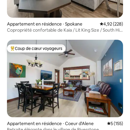
Appartement en résidence ⋅ Spokane
Évaluation moy
4,92 (228)
Copropriété confortable de Kaia / Lit King Size / South Hill
/ Parking couvert
Coup de cœur voyageurs
Coups de cœur voyageurs les plus appréciés
Appartement en résidence ⋅ Coeur d'Alene
Évaluation 
5 (155)
Retraite élégante dans le village de Riverstone