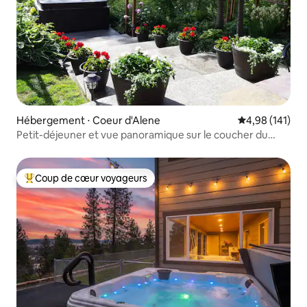
Hébergement ⋅ Coeur d'Alene
Évaluation moy
4,98 (141)
Petit-déjeuner et vue panoramique sur le coucher du
soleil depuis le jacuzzi
Coup de cœur voyageurs
Coups de cœur voyageurs les plus appréciés