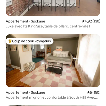
Appartement ⋅ Spokane
Évaluation moy
4,92 (130)
Luxe avec lits King Size, table de billard, centre-ville !
Coup de cœur voyageurs
Coups de cœur voyageurs les plus appréciés
Appartement ⋅ Spokane
Évaluation 
5 (150)
Appartement mignon et confortable à South Hill | Avec
climatisation