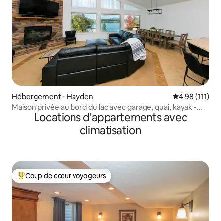
Hébergement ⋅ Hayden
Évaluation moy
4,98 (111)
Maison privée au bord du lac avec garage, quai, kayak -
Locations d'appartements avec
ville à 3 miles
climatisation
Coup de cœur voyageurs
Coups de cœur voyageurs les plus appréciés