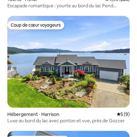
Escapade romantique : yourte au bord du lac Pend
Oreille !
Coup de cœur voyageurs
Coup de cœur voyageurs
Hébergement ⋅ Harrison
Évaluatio
5 (9)
Luxe au bord du lac avec ponton et vue, près de Gozzer