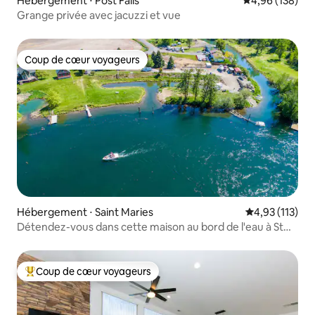
Hébergement ⋅ Post Falls
Évaluation moy
4,96 (138)
Grange privée avec jacuzzi et vue
Coup de cœur voyageurs
Coup de cœur voyageurs
Hébergement ⋅ Saint Maries
Évaluation moy
4,93 (113)
Détendez-vous dans cette maison au bord de l'eau à St
Joe ! 7 couchages
Coup de cœur voyageurs
Coups de cœur voyageurs les plus appréciés