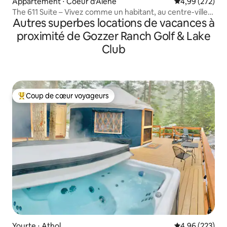
Appartement ⋅ Coeur d'Alene
Évaluation moy
4,99 (272)
The 611 Suite – Vivez comme un habitant, au centre-ville
Autres superbes locations de vacances à
de CDA !
proximité de Gozzer Ranch Golf & Lake
Club
Coup de cœur voyageurs
Coups de cœur voyageurs les plus appréciés
Yourte ⋅ Athol
Évaluation moy
4,96 (223)