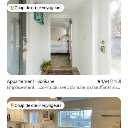
Coup de cœur voyageurs
Coups de cœur voyageurs les plus appréciés
Appartement ⋅ Spokane
Évaluation moye
4,94 (1 113)
Emplacement ! Éco-studio avec planchers chauffants sur
South Hill
Coup de cœur voyageurs
Coups de cœur voyageurs les plus appréciés