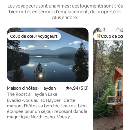
Les voyageurs sont unanimes : ces logements sont très
bien notés en termes d'emplacement, de propreté et
plus encore.
Coup de cœur voyageurs
Coup de cœur 
Coup de cœur voyageurs
Coups de cœur vo
Maison d'hôtes ⋅ Hayden
Évaluation moyenne sur la base 
4,94 (513)
The Roost à Hayden Lake
Évadez-vous au lac Hayden. Cette
maison d'hôtes au bord de l'eau est bien
équipée pour un séjour reposant dans le
magnifique North Idaho. Vous y
trouverez un espace rustique moderne
avec une cuisine entièrement équipée,