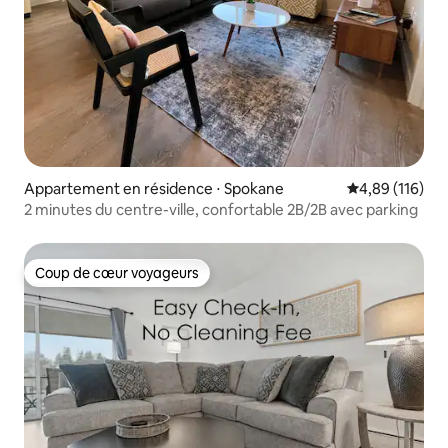
Appartement en résidence ⋅ Spokane
Évaluation moy
4,89 (116)
2 minutes du centre-ville, confortable 2B/2B avec parking
Coup de cœur voyageurs
Coup de cœur voyageurs