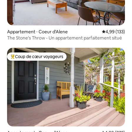
Appartement ⋅ Coeur d'Alene
Évaluation moy
4,99 (133)
The Stone's Throw - Un appartement parfaitement situé
Coup de cœur voyageurs
Coups de cœur voyageurs les plus appréciés