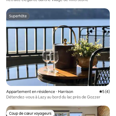
Superhôte
Superhôte
Appartement en résidence ⋅ Harrison
Évaluatio
5 (4)
Détendez-vous à Lazy au bord du lac près de Gozzer
Coup de cœur voyageurs
Coup de cœur voyageurs