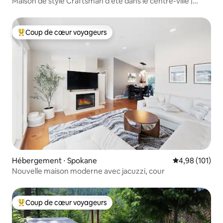
Maison de style Craftsman d'été dans le centre-ville |
Brasero | Barbecue | Animaux de compagnie
Coup de cœur voyageurs
Coups de cœur voyageurs les plus appréciés
Hébergement ⋅ Spokane
Évaluation moy
4,98 (101)
Nouvelle maison moderne avec jacuzzi, cour
Coup de cœur voyageurs
Coups de cœur voyageurs les plus appréciés