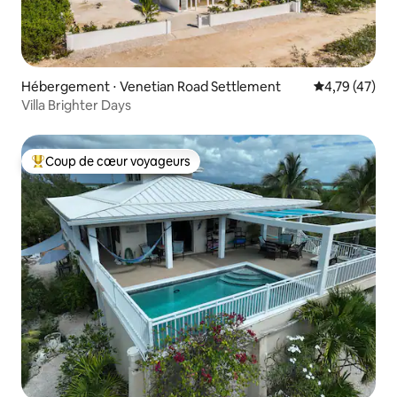
Hébergement ⋅ Venetian Road Settlement
Évaluation mo
4,79 (47)
Villa Brighter Days
Coup de cœur voyageurs
Coups de cœur voyageurs les plus appréciés