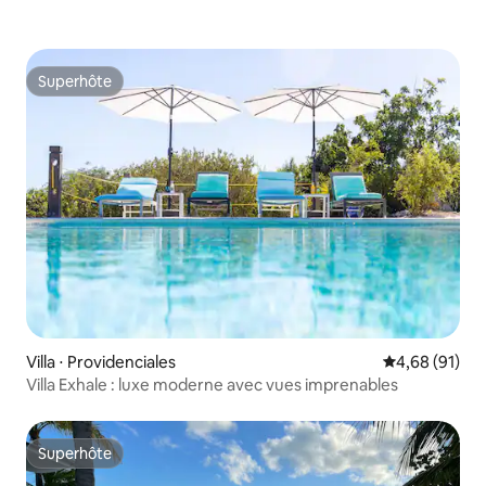
Superhôte
Superhôte
Villa ⋅ Providenciales
Évaluation mo
4,68 (91)
Villa Exhale : luxe moderne avec vues imprenables
Superhôte
Superhôte