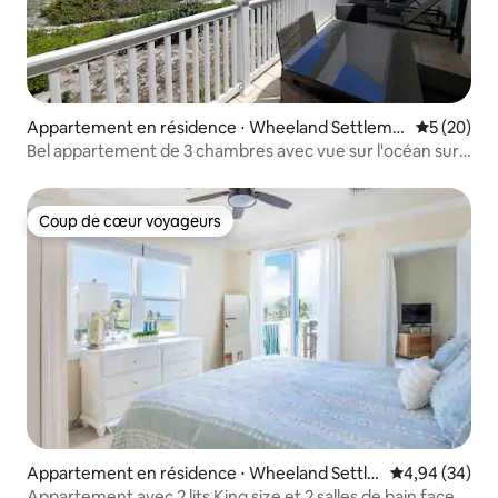
Appartement en résidence ⋅ Wheeland Settleme
Évaluation
5 (20)
nt
Bel appartement de 3 chambres avec vue sur l'océan sur
la plage
Coup de cœur voyageurs
Coup de cœur voyageurs
Appartement en résidence ⋅ Wheeland Settle
Évaluation mo
4,94 (34)
ment
Appartement avec 2 lits King size et 2 salles de bain face à