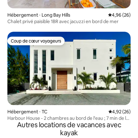
Hébergement ⋅ Long Bay Hills
Évaluation mo
4,96 (26)
Chalet privé paisible 1BR avec jacuzzi en bord de mer
Coup de cœur voyageurs
Coup de cœur voyageurs
Hébergement ⋅ TC
Évaluation mo
4,92 (26)
Harbour House - 2 chambres au bord de l'eau ; 7 min de la
Autres locations de vacances avec
plage
kayak