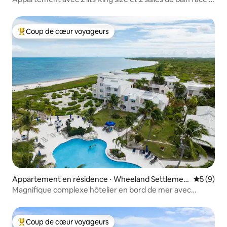
l'océan et à la piscine
Coup de cœur voyageurs
Coups de cœur voyageurs les plus appréciés
Appartement en résidence ⋅ Wheeland Settlemen
Évaluatio
5 (9)
t
Magnifique complexe hôtelier en bord de mer avec
3 chambres et 2 salles de bain
Coup de cœur voyageurs
Coups de cœur voyageurs les plus appréciés