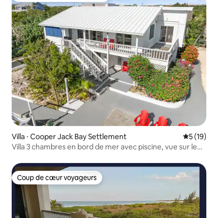
Villa ⋅ Cooper Jack Bay Settlement
Évaluation
5 (19)
Villa 3 chambres en bord de mer avec piscine, vue sur le
canal, parking
Coup de cœur voyageurs
Coup de cœur voyageurs