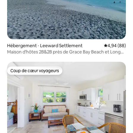
Hébergement ⋅ Leeward Settlement
Évaluation mo
4,94 (88)
Maison d'hôtes 2B&2B près de Grace Bay Beach et Long
Bay
Coup de cœur voyageurs
Coup de cœur voyageurs