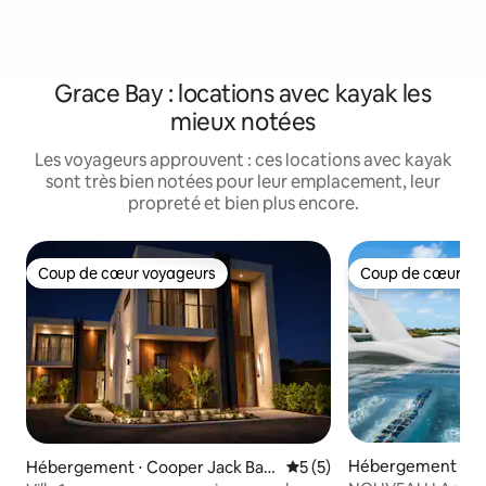
Grace Bay : locations avec kayak les
mieux notées
Les voyageurs approuvent : ces locations avec kayak
sont très bien notées pour leur emplacement, leur
propreté et bien plus encore.
Coup de cœur voyageurs
Coup de cœur vo
Coup de cœur voyageurs
Coup de cœur vo
Hébergement ⋅ Pr
Hébergement ⋅ Cooper Jack Bay
Évaluation moyenne sur la 
5 (5)