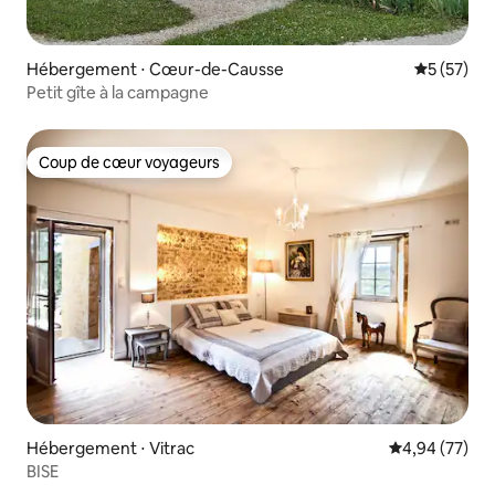
Hébergement ⋅ Cœur-de-Causse
Évaluation
5 (57)
Petit gîte à la campagne
Coup de cœur voyageurs
Coup de cœur voyageurs
Hébergement ⋅ Vitrac
Évaluation mo
4,94 (77)
BISE