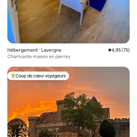
Hébergement ⋅ Lavergne
Évaluation mo
4,95 (75)
Charmante maison en pierres
Coup de cœur voyageurs
Coups de cœur voyageurs les plus appréciés