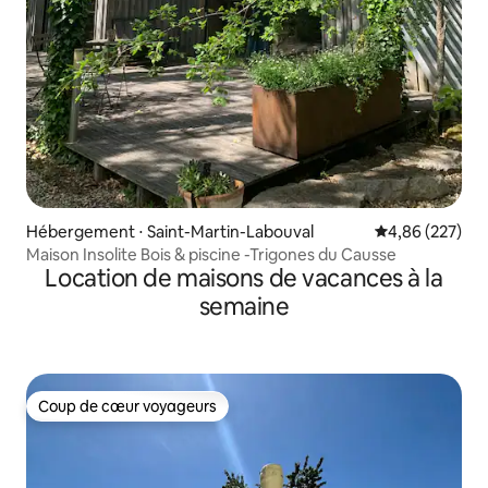
Hébergement ⋅ Saint-Martin-Labouval
Évaluation moy
4,86 (227)
Maison Insolite Bois & piscine -Trigones du Causse
Location de maisons de vacances à la
semaine
Coup de cœur voyageurs
Coup de cœur voyageurs