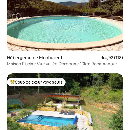
Hébergement ⋅ Montvalent
Évaluation moy
4,92 (118)
Maison Piscine Vue vallée Dordogne 10km Rocamadour
Coup de cœur voyageurs
Coups de cœur voyageurs les plus appréciés