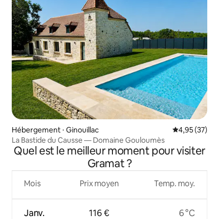
Hébergement ⋅ Ginouillac
Évaluation mo
4,95 (37)
La Bastide du Causse — Domaine Gouloumès
Quel est le meilleur moment pour visiter
Gramat ?
Mois
Prix moyen
Temp. moy.
Janv.
116 €
6 °C