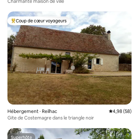
Charmante maison de ville
Coup de cœur voyageurs
Coups de cœur voyageurs les plus appréciés
Hébergement ⋅ Reilhac
Évaluation mo
4,98 (58)
Gite de Costemagre dans le triangle noir
Superhôte