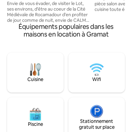
Rocamadour.
Envie de vous évader, de visiter le Lot,
pièce salon avec c
ses environs, d'être au coeur de la Cité
cuisine toute équipée
Médiévale de Rocamadour d'en profiter
lave vaisselle, fri
de jour comme de nuit, envie de CALME
ondes, 1 chambre en mezzanine
Équipements populaires dans les
: la maison est idéalement située pour
ouverte sur le salon
passer un séjour inoubliable. Randonner,
salle d'eau avec douche
maisons en location à Gramat
escalader, nager, pagayer, pédaler, lire,
plat, lecteur dvd, chaine hi fi, jeux de
se reposer : à vous de choisir. Idéale pour
société, livres, cd,
couple ou famille jusqu'à 5 personnes
Terrain arboré. E
maxi. (draps et serviettes non fournis,
bucolique... Belle 
location possible). Juillet/Août à la
barbecue, salon de j
semaine. WIFI Position GPS
l'arrivée.
communiquée avant votre arrivée.
Cuisine
Wifi
Stationnement
Piscine
gratuit sur place