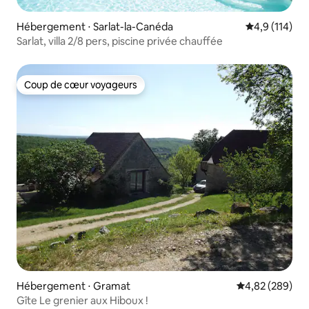
Hébergement ⋅ Sarlat-la-Canéda
Évaluation mo
4,9 (114)
Sarlat, villa 2/8 pers, piscine privée chauffée
Coup de cœur voyageurs
Coup de cœur voyageurs
Hébergement ⋅ Gramat
Évaluation moy
4,82 (289)
Gîte Le grenier aux Hiboux !