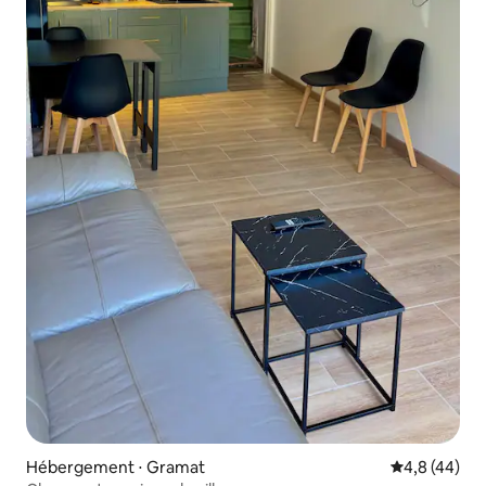
Hébergement ⋅ Gramat
Évaluation m
4,8 (44)