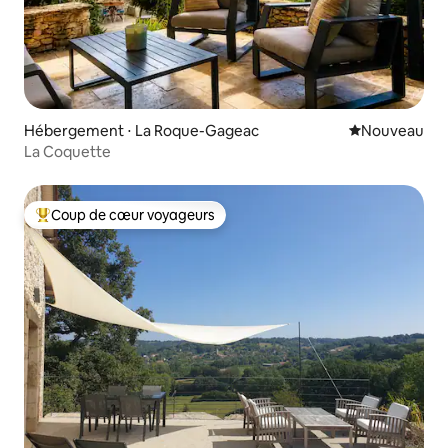
Hébergement ⋅ La Roque-Gageac
Nouvel hébe
Nouveau
La Coquette
Coup de cœur voyageurs
Coups de cœur voyageurs les plus appréciés