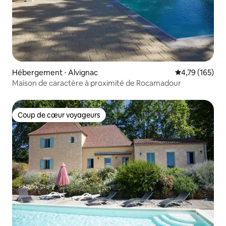
Hébergement ⋅ Alvignac
Évaluation moy
4,79 (165)
Maison de caractère à proximité de Rocamadour
Coup de cœur voyageurs
Coup de cœur voyageurs