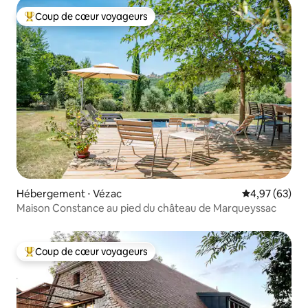
Coup de cœur voyageurs
Coups de cœur voyageurs les plus appréciés
Hébergement ⋅ Vézac
Évaluation mo
4,97 (63)
Maison Constance au pied du château de Marqueyssac
Coup de cœur voyageurs
Coups de cœur voyageurs les plus appréciés