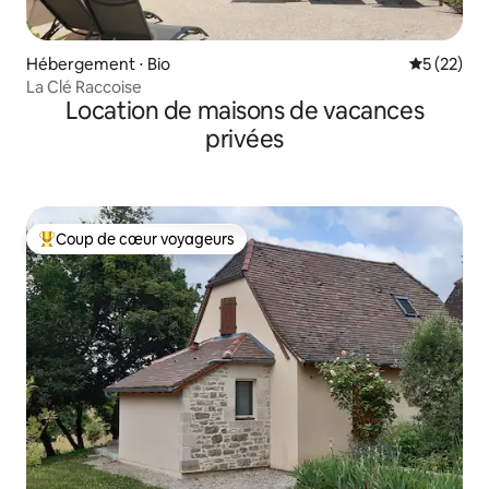
Hébergement ⋅ Bio
Évaluation
5 (22)
La Clé Raccoise
Location de maisons de vacances
privées
Coup de cœur voyageurs
Coups de cœur voyageurs les plus appréciés