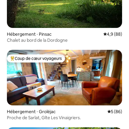
Hébergement ⋅ Pinsac
Évaluation m
4,9 (88)
Chalet au bord de la Dordogne
Coup de cœur voyageurs
Coups de cœur voyageurs les plus appréciés
Hébergement ⋅ Groléjac
Évaluation
5 (86)
Proche de Sarlat, Gîte Les Vinaigriers.