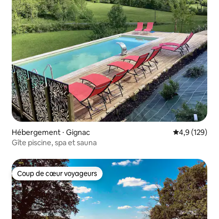
Hébergement ⋅ Gignac
Évaluation mo
4,9 (129)
Gîte piscine, spa et sauna
Coup de cœur voyageurs
Coup de cœur voyageurs