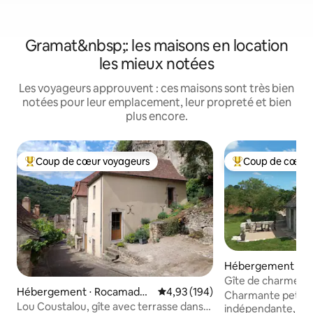
Gramat&nbsp;: les maisons en location
les mieux notées
Les voyageurs approuvent : ces maisons sont très bien
notées pour leur emplacement, leur propreté et bien
plus encore.
Coup de cœur voyageurs
Coup de cœur 
Coups de cœur voyageurs les plus appréciés
Coups de cœur vo
Hébergement ⋅ T
Gîte de charme "L
Hébergement ⋅ Rocamadou
Évaluation moyenne sur la base 
4,93 (194)
Charmante petite
r
Lou Coustalou, gîte avec terrasse dans
indépendante, co