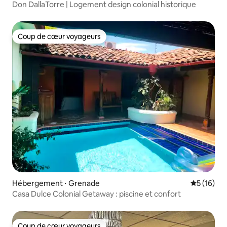
Don DallaTorre | Logement design colonial historique
Coup de cœur voyageurs
Coup de cœur voyageurs
Hébergement ⋅ Grenade
Évaluation
5 (16)
Casa Dulce Colonial Getaway : piscine et confort
Coup de cœur voyageurs