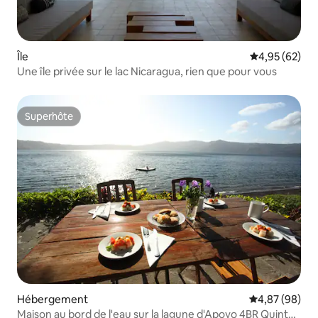
Île
Évaluation mo
4,95 (62)
Une île privée sur le lac Nicaragua, rien que pour vous
Superhôte
Superhôte
Hébergement
Évaluation mo
4,87 (98)
Maison au bord de l'eau sur la lagune d'Apoyo 4BR Quinta