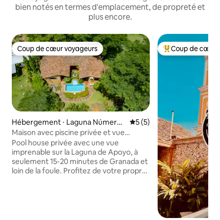
bien notés en termes d'emplacement, de propreté et
plus encore.
Coup de cœur voyageurs
Coup de cœur 
Coup de cœur voyageurs
Coups de cœur vo
Hébergement ⋅ Laguna Número
Évaluation moyenne sur la 
5 (5)
2
Maison avec piscine privée et vue
imprenable sur le lagon
Pool house privée avec une vue
imprenable sur la Laguna de Apoyo, à
seulement 15-20 minutes de Granada et
loin de la foule. Profitez de votre propre
piscine, de la brise fraîche, des couchers
de soleil sur le cratère, de la vue sur le
Mombacho et de l'accès à une plage
locale paisible. Une escapade rare pour
se déconnecter dans la nature : idéale