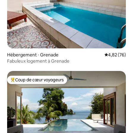
Hébergement ⋅ Grenade
Évaluation mo
4,82 (76)
Fabuleux logement à Grenade
Coup de cœur voyageurs
Coups de cœur voyageurs les plus appréciés