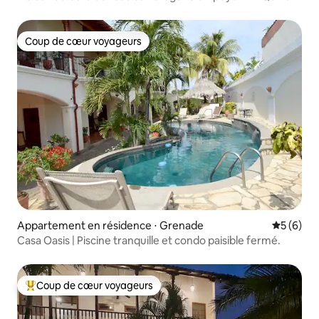
Lee
Coup de cœur voyageurs
Coup de cœur voyageurs
Appartement en résidence ⋅ Grenade
Évaluatio
5 (6)
Casa Oasis | Piscine tranquille et condo paisible fermé.
Coup de cœur voyageurs
Coups de cœur voyageurs les plus appréciés