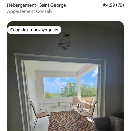
Hébergement ⋅ Saint George
Évaluation mo
4,99 (79)
Appartement Conzab
Coup de cœur voyageurs
Coup de cœur voyageurs