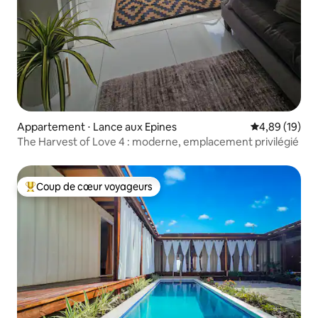
Appartement ⋅ Lance aux Epines
Évaluation mo
4,89 (19)
The Harvest of Love 4 : moderne, emplacement privilégié
Coup de cœur voyageurs
Coups de cœur voyageurs les plus appréciés