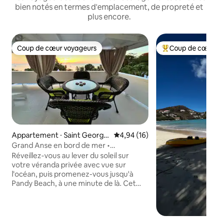
bien notés en termes d'emplacement, de propreté et
plus encore.
Coup de cœur voyageurs
Coup de cœur 
Coup de cœur voyageurs
Coups de cœur vo
Appartement ⋅ Saint Georg
Évaluation moyenne sur la base
4,94 (16)
e's
Grand Anse en bord de mer •
3 chambres • Climatisation
Réveillez-vous au lever du soleil sur
votre véranda privée avec vue sur
l'océan, puis promenez-vous jusqu'à
Pandy Beach, à une minute de là. Cet
appartement de 3 chambres et 2 salles
de bain en bord de mer à Grand Anse
peut accueillir six personnes et