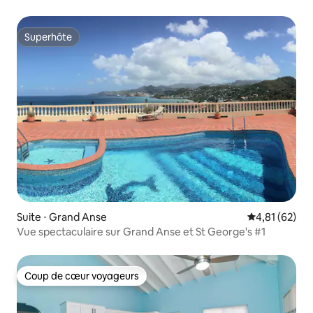
avec vue sur la mer et piscine
Superhôte
Superhôte
Suite ⋅ Grand Anse
Évaluation mo
4,81 (62)
Vue spectaculaire sur Grand Anse et St George's #1
Coup de cœur voyageurs
Coup de cœur voyageurs