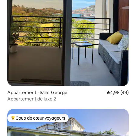
Appartement ⋅ Saint George
Évaluation mo
4,98 (49)
Appartement de luxe 2
Coup de cœur voyageurs
Coups de cœur voyageurs les plus appréciés