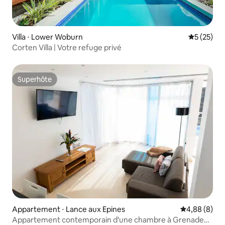
Villa ⋅ Lower Woburn
Évaluation
5 (25)
Corten Villa | Votre refuge privé
Superhôte
Superhôte
Appartement ⋅ Lance aux Epines
Évaluation m
4,88 (8)
Appartement contemporain d'une chambre à Grenade