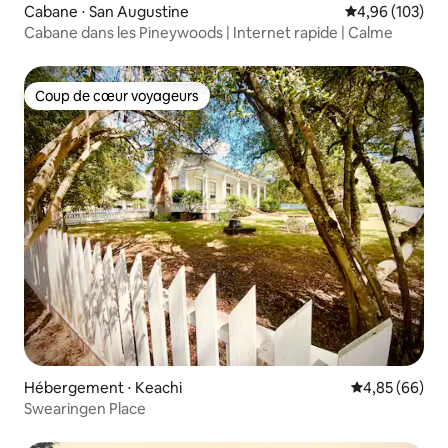
Cabane ⋅ San Augustine
Évaluation moy
4,96 (103)
Cabane dans les Pineywoods | Internet rapide | Calme
Coup de cœur voyageurs
Coup de cœur voyageurs
Hébergement ⋅ Keachi
Évaluation mo
4,85 (66)
Swearingen Place