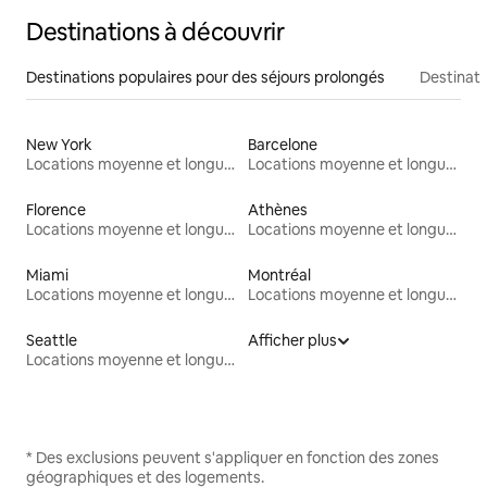
Destinations à découvrir
Destinations populaires pour des séjours prolongés
Destinati
New York
Barcelone
Locations moyenne et longue durée
Locations moyenne et longue durée
Florence
Athènes
Locations moyenne et longue durée
Locations moyenne et longue durée
Miami
Montréal
Locations moyenne et longue durée
Locations moyenne et longue durée
Seattle
Afficher plus
Locations moyenne et longue durée
* Des exclusions peuvent s'appliquer en fonction des zones
géographiques et des logements.