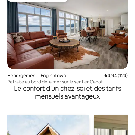
Coups de cœur voyageurs les plus appréciés
Hébergement ⋅ Englishtown
Évaluation moy
4,94 (124)
Retraite au bord de la mer sur le sentier Cabot
Le confort d'un chez-soi et des tarifs
mensuels avantageux