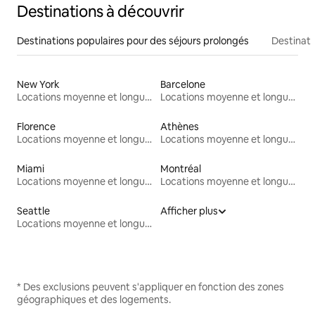
Destinations à découvrir
Destinations populaires pour des séjours prolongés
Destinati
New York
Barcelone
Locations moyenne et longue durée
Locations moyenne et longue durée
Florence
Athènes
Locations moyenne et longue durée
Locations moyenne et longue durée
Miami
Montréal
Locations moyenne et longue durée
Locations moyenne et longue durée
Seattle
Afficher plus
Locations moyenne et longue durée
* Des exclusions peuvent s'appliquer en fonction des zones
géographiques et des logements.