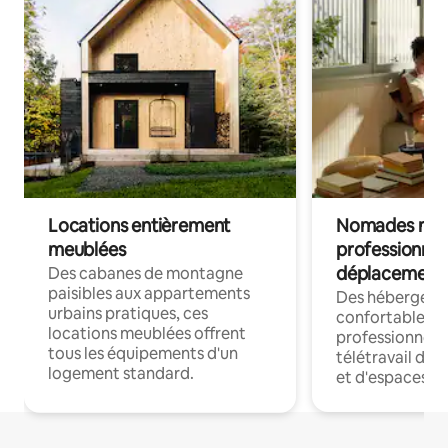
Locations entièrement
Nomades num
meublées
professionnel
déplacement
Des cabanes de montagne
paisibles aux appartements
Des hébergem
urbains pratiques, ces
confortables p
locations meublées offrent
professionnels
tous les équipements d'un
télétravail dis
logement standard.
et d'espaces de