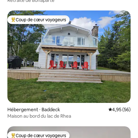
Retraite de Bonaparte
Coup de cœur voyageurs
Coups de cœur voyageurs les plus appréciés
Hébergement ⋅ Baddeck
Évaluation mo
4,95 (56)
Maison au bord du lac de Rhea
Coup de cœur voyageurs