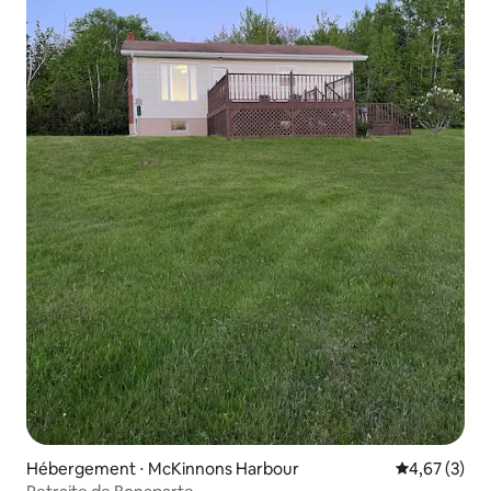
Hébergement ⋅ McKinnons Harbour
Évaluation m
4,67 (3)