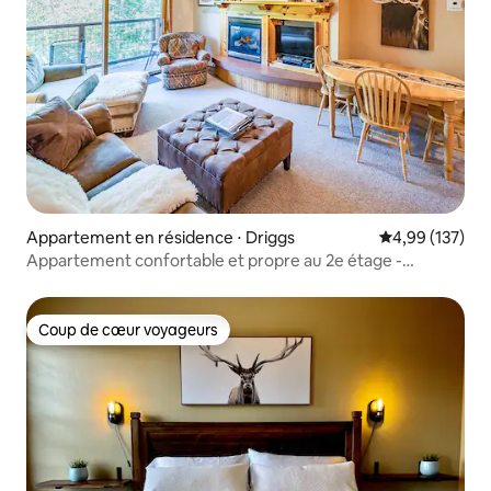
Appartement en résidence ⋅ Driggs
Évaluation moy
4,99 (137)
Appartement confortable et propre au 2e étage -
jacuzzis !
Coup de cœur voyageurs
Coup de cœur voyageurs