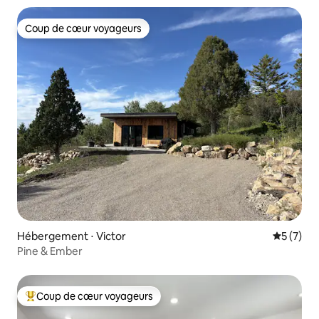
Coup de cœur voyageurs
Coup de cœur voyageurs
Hébergement ⋅ Victor
Évaluatio
5 (7)
Pine & Ember
Coup de cœur voyageurs
Coups de cœur voyageurs les plus appréciés