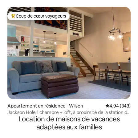
Coup de cœur voyageurs
Coups de cœur voyageurs les plus appréciés
Appartement en résidence ⋅ Wilson
Évaluation moy
4,94 (343)
Jackson Hole 1 chambre + loft, à proximité de la station de
Location de maisons de vacances
ski
adaptées aux familles