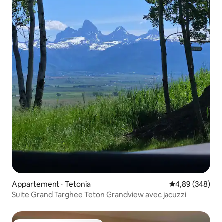
Appartement ⋅ Tetonia
Évaluation moy
4,89 (348)
Suite Grand Targhee Teton Grandview avec jacuzzi