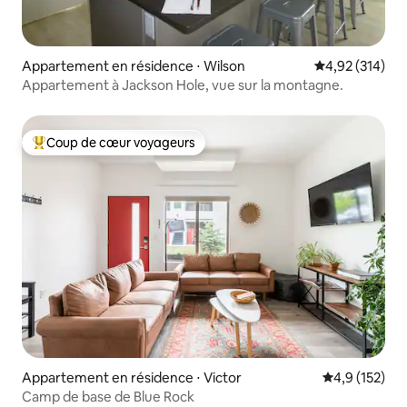
Appartement en résidence ⋅ Wilson
Évaluation moy
4,92 (314)
Appartement à Jackson Hole, vue sur la montagne.
Coup de cœur voyageurs
Coups de cœur voyageurs les plus appréciés
Appartement en résidence ⋅ Victor
Évaluation mo
4,9 (152)
Camp de base de Blue Rock