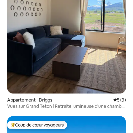
Appartement ⋅ Driggs
Évaluatio
5 (9)
Vues sur Grand Teton | Retraite lumineuse d’une chambre
à Driggs
Coup de cœur voyageurs
Coups de cœur voyageurs les plus appréciés