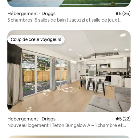
Hébergement ⋅ Driggs
Évaluation
5 (26)
5 chambres, 6 salles de bain | Jacuzzi et salle de jeux |
Chiens | À distance de marche de la ville
Coup de cœur voyageurs
Coup de cœur voyageurs
Hébergement ⋅ Driggs
Évaluation
5 (22)
Nouveau logement ! Teton Bungalow A – 1 chambre et
LOFT !