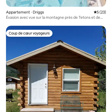
Appartement ⋅ Driggs
Évaluation
5 (23)
Évasion avec vue sur la montagne près de Tetons et de
Jackson Hole
Coup de cœur voyageurs
Coup de cœur voyageurs