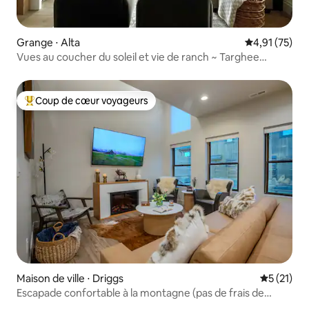
Grange ⋅ Alta
Évaluation mo
4,91 (75)
Vues au coucher du soleil et vie de ranch ~ Targhee
Barndominium
Coup de cœur voyageurs
Coups de cœur voyageurs les plus appréciés
Maison de ville ⋅ Driggs
Évaluation
5 (21)
Escapade confortable à la montagne (pas de frais de
ménage)