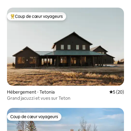
Coup de cœur voyageurs
Coups de cœur voyageurs les plus appréciés
Hébergement ⋅ Tetonia
Évaluation
5 (20)
Grand jacuzzi et vues sur Teton
Coup de cœur voyageurs
Coup de cœur voyageurs