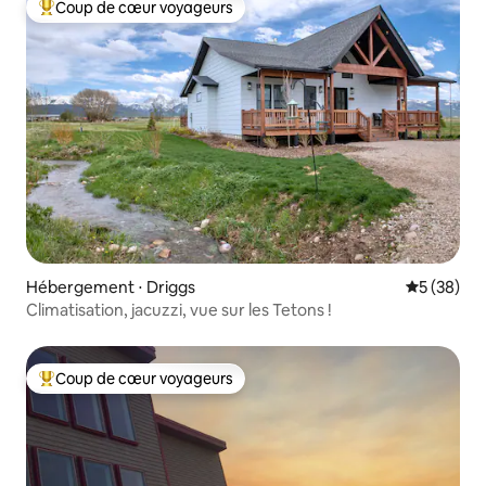
Coup de cœur voyageurs
Coups de cœur voyageurs les plus appréciés
Hébergement ⋅ Driggs
Évaluation
5 (38)
Climatisation, jacuzzi, vue sur les Tetons !
Coup de cœur voyageurs
Coups de cœur voyageurs les plus appréciés