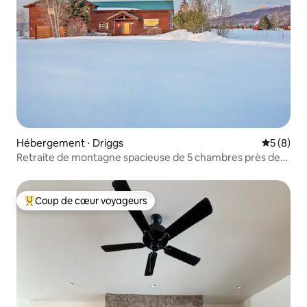
Hébergement ⋅ Driggs
Évaluatio
5 (8)
Retraite de montagne spacieuse de 5 chambres près de
Grand Targhee
Coup de cœur voyageurs
Coups de cœur voyageurs les plus appréciés