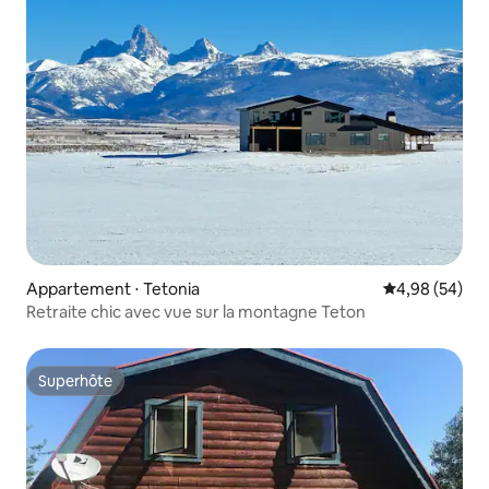
Appartement ⋅ Tetonia
Évaluation mo
4,98 (54)
Retraite chic avec vue sur la montagne Teton
Superhôte
Superhôte