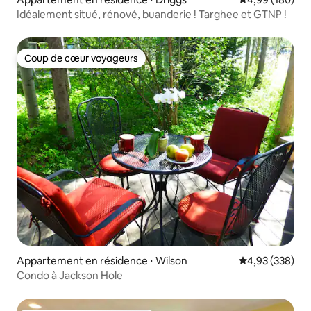
Idéalement situé, rénové, buanderie ! Targhee et GTNP !
Coup de cœur voyageurs
Coup de cœur voyageurs
Appartement en résidence ⋅ Wilson
Évaluation moy
4,93 (338)
Condo à Jackson Hole