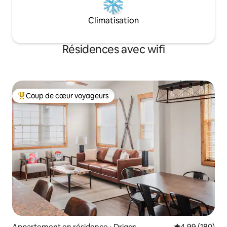
Climatisation
Résidences avec wifi
Coup de cœur voyageurs
Coups de cœur voyageurs les plus appréciés
Appartement en résidence ⋅ Driggs
Évaluation moy
4,99 (180)