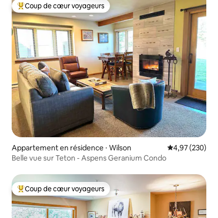
Coup de cœur voyageurs
Coups de cœur voyageurs les plus appréciés
Appartement en résidence ⋅ Wilson
Évaluation moy
4,97 (230)
Belle vue sur Teton - Aspens Geranium Condo
Coup de cœur voyageurs
Coups de cœur voyageurs les plus appréciés