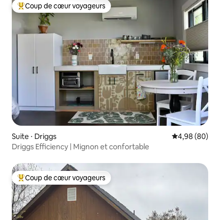
Coup de cœur voyageurs
Coups de cœur voyageurs les plus appréciés
Suite ⋅ Driggs
Évaluation mo
4,98 (80)
Driggs Efficiency | Mignon et confortable
Coup de cœur voyageurs
Coups de cœur voyageurs les plus appréciés