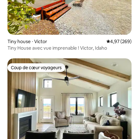
Tiny house ⋅ Victor
Évaluation moy
4,97 (269)
Tiny House avec vue imprenable ! Victor, Idaho
Coup de cœur voyageurs
Coup de cœur voyageurs