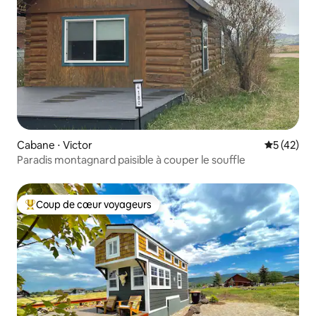
Cabane ⋅ Victor
Évaluation
5 (42)
Paradis montagnard paisible à couper le souffle
Coup de cœur voyageurs
Coups de cœur voyageurs les plus appréciés