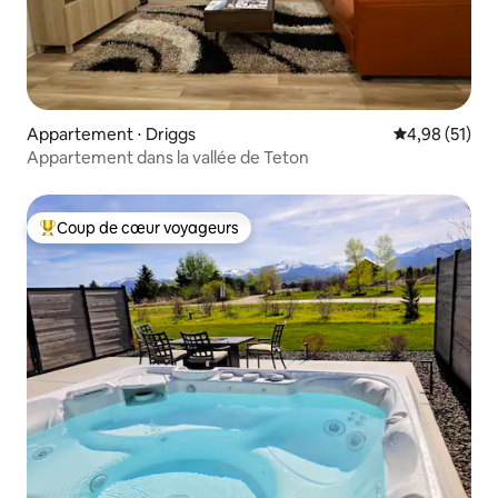
Appartement ⋅ Driggs
Évaluation mo
4,98 (51)
Appartement dans la vallée de Teton
Coup de cœur voyageurs
Coups de cœur voyageurs les plus appréciés