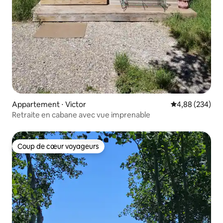
Appartement ⋅ Victor
Évaluation moy
4,88 (234)
Retraite en cabane avec vue imprenable
Coup de cœur voyageurs
Coup de cœur voyageurs