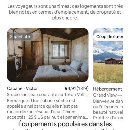
Les voyageurs sont unanimes : ces logements sont très
bien notés en termes d'emplacement, de propreté et
plus encore.
Superhôte
Coup de cœur vo
Superhôte
Coup de cœur vo
Cabane ⋅ Victor
Évaluation moyenne sur la base d
4,91 (1 319)
Hébergement ⋅ Te
Studio sans eau courante au Teton Valley
Grand View — Targ
Resort
Jackson, jacuzzi
Remarque : Une cabane sèche est
Bienvenue dans vo
appelée ainsi parce qu’elle n’est pas
où l'élégance rus
raccordée au réseau d’eau. Chiens
beauté naturelle 
acceptés : 25 $ US par nuit et par animal,
Profitez d'un accès
Équipements populaires dans les
à régler à l’arrivée. Deux chiens
stations de ski lég
maximum. Chiens uniquement ; aucun
nationaux et à la t