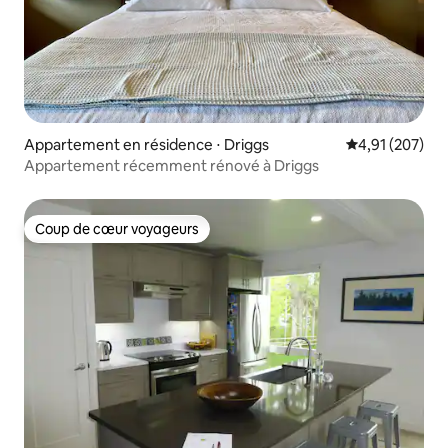
Appartement en résidence ⋅ Driggs
Évaluation moy
4,91 (207)
Appartement récemment rénové à Driggs
Coup de cœur voyageurs
Coup de cœur voyageurs