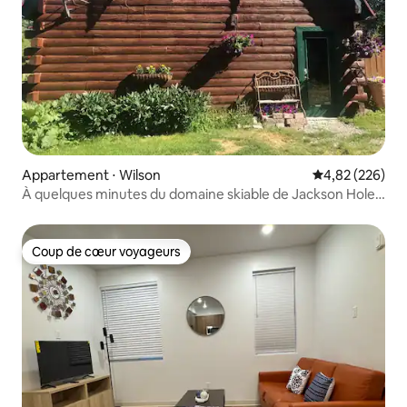
Appartement ⋅ Wilson
Évaluation moy
4,82 (226)
À quelques minutes du domaine skiable de Jackson Hole/
à 5 miles.
Coup de cœur voyageurs
Coup de cœur voyageurs