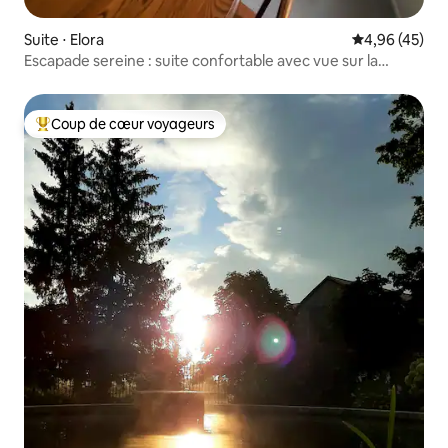
Suite ⋅ Elora
Évaluation mo
4,96 (45)
Escapade sereine : suite confortable avec vue sur la
nature
Coup de cœur voyageurs
Coups de cœur voyageurs les plus appréciés