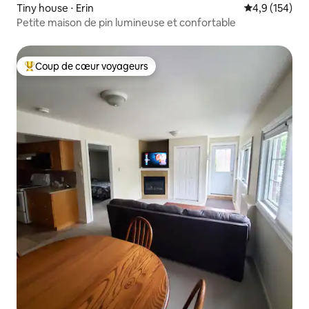
Tiny house ⋅ Erin
Évaluation mo
4,9 (154)
Petite maison de pin lumineuse et confortable
Coup de cœur voyageurs
Coups de cœur voyageurs les plus appréciés