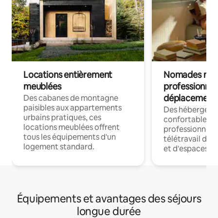
Locations entièrement
Nomades num
meublées
professionnel
déplacement
Des cabanes de montagne
paisibles aux appartements
Des hébergem
urbains pratiques, ces
confortables p
locations meublées offrent
professionnels
tous les équipements d'un
télétravail dis
logement standard.
et d'espaces de
Équipements et avantages des séjours
longue durée