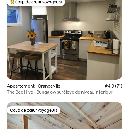
Coup de cœur voyageurs
Coups de cœur voyageurs les plus appréciés
Appartement ⋅ Orangeville
Évaluation m
4,9 (71)
The Bee Hive - Bungalow surélevé de niveau inférieur
Coup de cœur voyageurs
Coup de cœur voyageurs