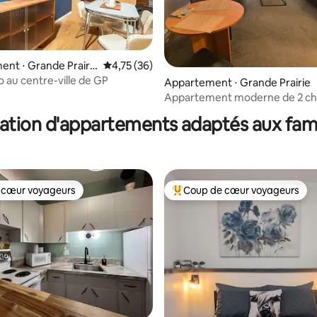
nt ⋅ Grande Prairi
Évaluation moyenne sur la base de 36 comme
4,75 (36)
o au centre-ville de GP
Appartement ⋅ Grande Prairie
r la base de 33 commentaires : 4,67 sur 5
Appartement moderne de 2 c
près de l'hôpital, des magasins 
ation d'appartements adaptés aux fami
restaurants
 cœur voyageurs
Coup de cœur voyageurs
 cœur voyageurs
Coups de cœur voyageurs les p