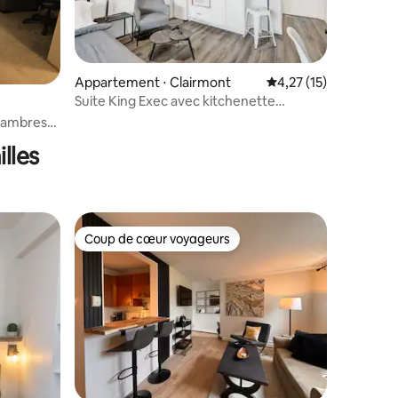
ntaires : 4,75 sur 5
Appartement ⋅ Clairmont
Évaluation moyenne su
4,27 (15)
Suite King Exec avec kitchenette
moderne et tendance !
hambres
et des
lles
Coup de cœur voyageurs
lus appréciés
Coup de cœur voyageurs