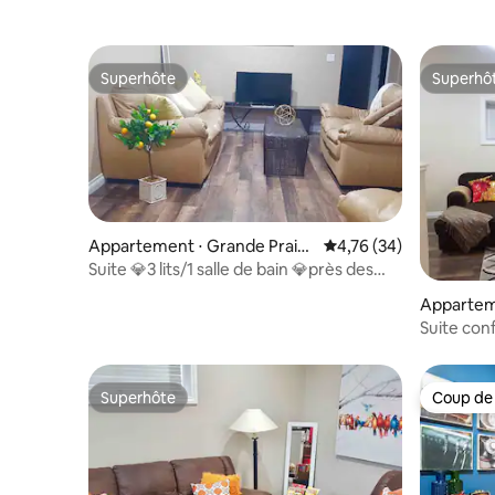
Superhôte
Superhô
Superhôte
Superhô
Appartement ⋅ Grande Prairi
Évaluation moyenne su
4,76 (34)
e
Suite 💎3 lits/1 salle de bain 💎près des
centres commerciaux, Costco.
Apparteme
Suite con
restauran
Superhôte
Coup de
Superhôte
Coup de