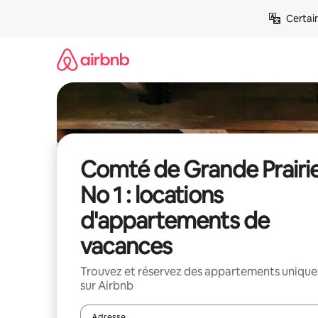
Aller
Certai
directement
au
contenu
Comté de Grande Prairi
No 1 : locations
d'appartements de
vacances
Trouvez et réservez des appartements unique
sur Airbnb
Adresse