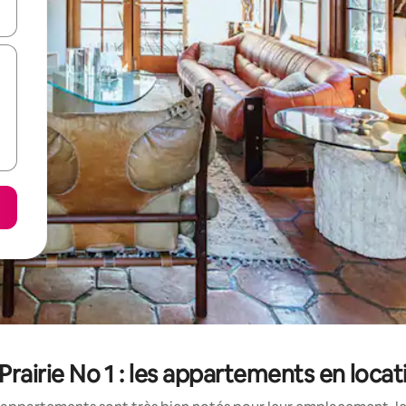
hes vers le haut et vers le bas pour les parcourir ou en appuyant et en fai
airie No 1 : les appartements en locat