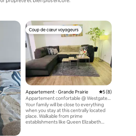
ur propreté et bien plus encore.
Appartem
Coup de cœur voyageurs
Coup
Coup de cœur voyageurs
Coups d
e
Retraite 
Cette ret
offre le 
nature. A
quelques p
amateurs d
poêle à b
charme à
atmosphè
mmentaires : 5 sur 5
d'explorat
Appartement ⋅ Grande Prairie
Évaluation moyenn
5 (8)
cuisine, l
et la cha
Appartement confortable @ Westgate
l'endroit
Gp, 1 chambre|1 lit
Your family will be close to everything
en pleine
when you stay at this centrally located
place. Walkable from prime
establishments like Queen Elizabeth
Provincial Hospital, Northwestern
Polytechnic, city park, and 7-mins drive