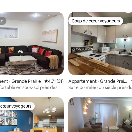
te
Coup de cœur voyageurs
te
Coup de cœur voyageurs
r la base de 34 commentaires : 4,76 sur 5
nt ⋅ Grande Prairie
Évaluation moyenne sur la base de 31 comme
4,71 (31)
Appartement ⋅ Grande Prairi
e
fortable en sous-sol près des
Suite du milieu du siècle près d
ts, Costco...
ville
 cœur voyageurs
 cœur voyageurs