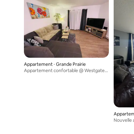
Appartement ⋅ Grande Prairie
Appartement confortable @ Westgate
Gp_2Br|1kb|1qb
Apparteme
Nouvelle