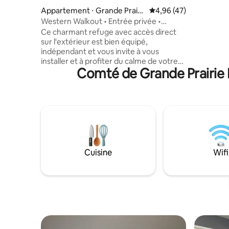
entièreme
Appartement ⋅ Grande Prairi
Évaluation moyenne sur
4,96 (47)
connectée 
e
Western Walkout • Entrée privée •
a une sal
Chiens acceptés
Ce charmant refuge avec accès direct
forme de l
sur l'extérieur est bien équipé,
nécessite
indépendant et vous invite à vous
moins de 
installer et à profiter du calme de votre
d'autres 
Comté de Grande Prairie 
terrasse privée. Lumineuse et aérée,
également
cette suite rustique située au rez-de-
Stationne
chaussée offre un confort tout compris
véhicules
pour les nomades et les professionnels
en transition. Laissez derrière vous les
tracas des travaux de jardinage, de la
configuration des services publics et des
contrats Internet ! Que vous souhaitiez
travailler à distance, vous détendre ou
Cuisine
Wifi
vous acclimater à la ville, cet espace offre
tout cela et, oui, nous acceptons
également les chiens !