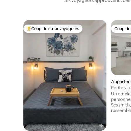
Les voyageurs approuvent : ces 
Coup de cœur voyageurs
Coup de
Coups de cœur voyageurs les plus appréciés
Coup de
Appartem
Petite vil
Un emplac
personnes 
Sexsmith, 
rassemble
semaine. Spacieuse et lumineuse
d'environ 1 2
avec lits 