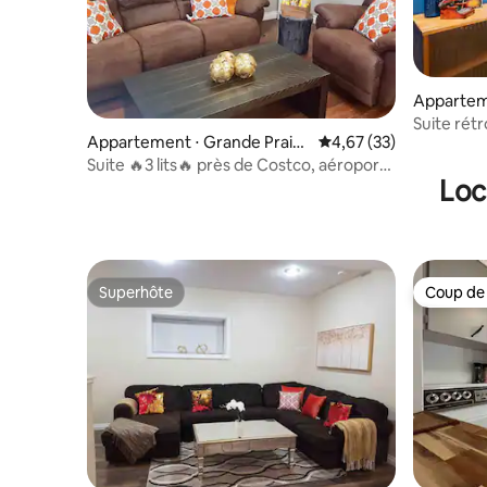
Apparteme
e
Suite rétr
Appartement ⋅ Grande Prairi
Évaluation moyenne su
4,67 (33)
e
Suite 🔥3 lits🔥 près de Costco, aéroport
Loc
GP, centres commerciaux
Superhôte
Coup de
Superhôte
Coup de