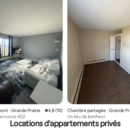
nt ⋅ Grande Prairie
Évaluation moyenne sur la base de 10 comm
4,8 (10)
Chambre partagée ⋅ Grande Pra
 annonce 402
Un lieu de bonheur
Locations d'appartements privés