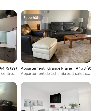
Superhôte
Superhôte
ntaires : 4,71 sur 5
Évaluation moyenne sur la base de 29 commentaires : 4,79 sur 5
4,79 (29)
Appartement ⋅ Grande Prairie
Évaluation moyenne s
4,78 (9)
u centre-
Appartement de 2 chambres, 2 salles de
bain avec climatisation