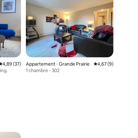
Évaluation moyenne sur la base de 37 commentaires : 4,89 sur 5
4,89 (37)
Appartement ⋅ Grande Prairie
Évaluation moyenne s
4,67 (9)
ing.
1 chambre - 302