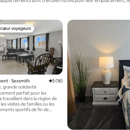
appartements sont très bien notés pour leur emplacement, le
 cœur voyageurs
 cœur voyageurs
ent ⋅ Sexsmith
Évaluation moyenne sur la base de 16 co
5 (16)
le, grande solidarité
ement parfait pour les
travaillant dans la région de
les visites de familles ou les
ments sportifs de fin de
00 pieds carrés. 2 chambres
Queen Size, buanderie, cuisine