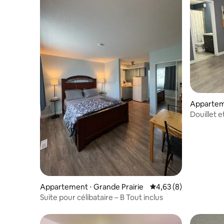
Apparteme
e
Douillet e
Appartement ⋅ Grande Prairie
Évaluation moyenne s
4,63 (8)
Suite pour célibataire – B Tout inclus