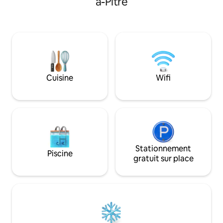
à-Pitre
séjour familial ou 
Salon, cuisine, cellier, WC, SPA et galerie
personnes. à 10 mi
Vues directes sur mer et forêt. WIFI, 2
Sainte-Anne et don
télévisions. Parking privé. Trois minutes
belles plages de 
des plages.
mer claire et cal
au plaisir des je
plus grands.
Cuisine
Wifi
Stationnement
Piscine
gratuit sur place