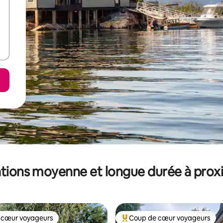
tions moyenne et longue durée à prox
 cœur voyageurs
Coup de cœur voyageurs
 cœur voyageurs
Coups de cœur voyageurs les p