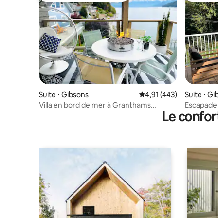
Suite ⋅ Gibsons
Évaluation moyenne sur
4,91 (443)
Suite ⋅ Gi
Villa en bord de mer à Granthams
Escapade 
Le confor
Landing
du ferry