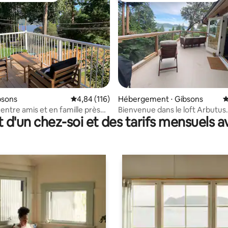
 la base de 443 commentaires : 4,91 sur 5
bsons
Évaluation moyenne sur la base de 116 comme
4,84 (116)
Hébergement ⋅ Gibsons
É
entre amis et en famille près
Bienvenue dans le loft Arbutus.
t d'un chez-soi et des tarifs mensuels 