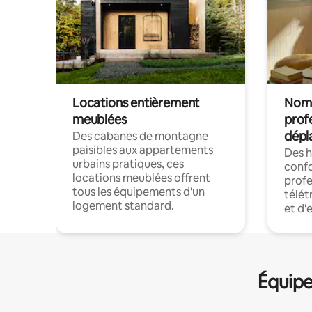
Locations entièrement
Noma
meublées
prof
dépl
Des cabanes de montagne
paisibles aux appartements
Des 
urbains pratiques, ces
confo
locations meublées offrent
profe
tous les équipements d'un
télét
logement standard.
et d'
Équipe