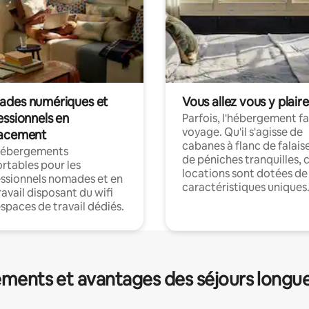
des numériques et
Vous allez vous y plaire
essionnels en
Parfois, l'hébergement fai
voyage. Qu'il s'agisse de
acement
cabanes à flanc de falais
hébergements
de péniches tranquilles, 
rtables pour les
locations sont dotées de
ssionnels nomades et en
caractéristiques uniques
ravail disposant du wifi
espaces de travail dédiés.
ments et avantages des séjours longu