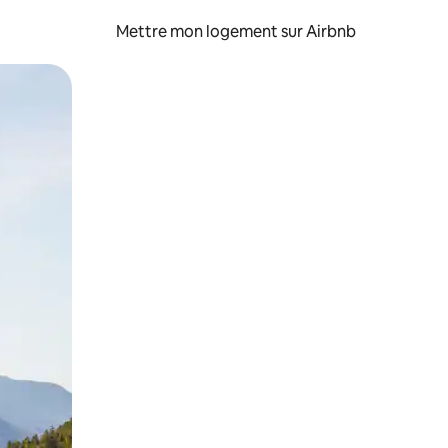
Mettre mon logement sur Airbnb
sant glisser.