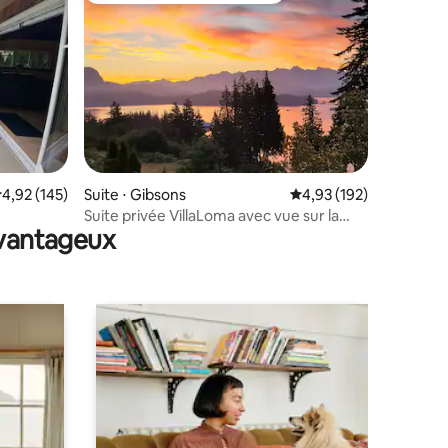
ntaires : 4,84 sur 5
valuation moyenne sur la base de 145 commentaires : 4,92 sur 5
4,92 (145)
Suite ⋅ Gibsons
Évaluation moyenne sur
4,93 (192)
Suite privée VillaLoma avec vue sur la
avantageux
montagne et l'océan