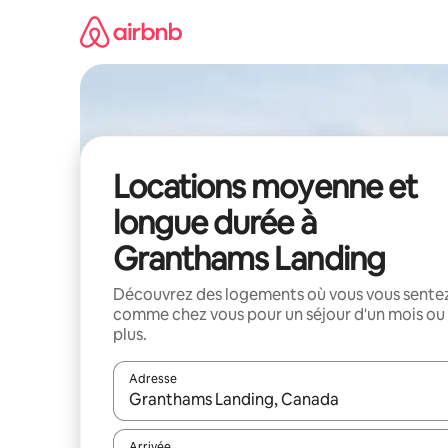
Aller
directement
au
contenu
Locations moyenne et
longue durée à
Granthams Landing
Découvrez des logements où vous vous sente
comme chez vous pour un séjour d'un mois ou
plus.
Adresse
Lorsque les résultats s'affichent, utilisez les flèc
Arrivée