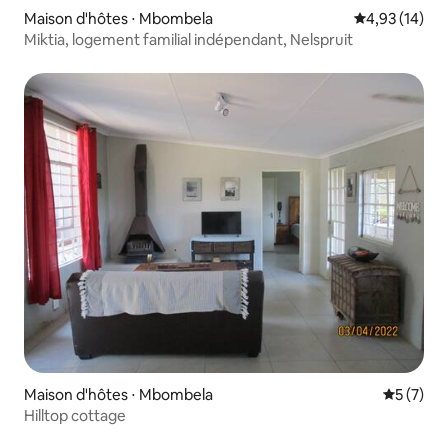
Maison d'hôtes ⋅ Mbombela
Évaluation mo
4,93 (14)
Miktia, logement familial indépendant, Nelspruit
Maison d'hôtes ⋅ Mbombela
Évaluatio
5 (7)
Hilltop cottage