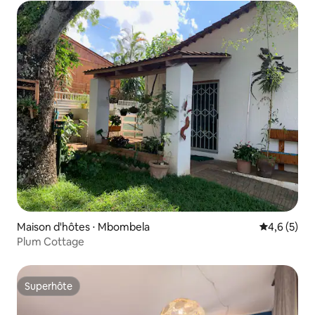
Maison d'hôtes ⋅ Mbombela
Évaluation 
4,6 (5)
Plum Cottage
Superhôte
Superhôte