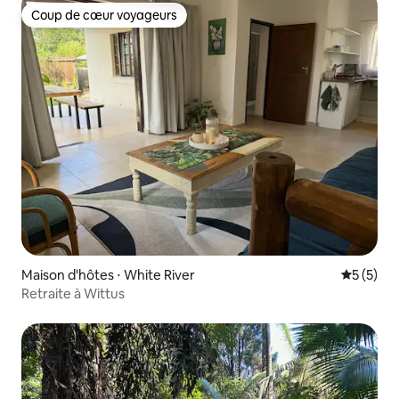
Coup de cœur voyageurs
Coup de cœur voyageurs
Maison d'hôtes ⋅ White River
Évaluatio
5 (5)
Retraite à Wittus