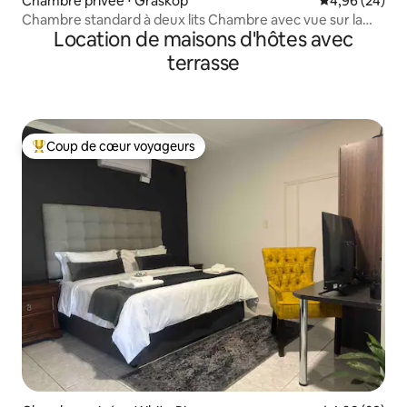
Chambre privée ⋅ Graskop
Évaluation mo
4,96 (24)
Chambre standard à deux lits Chambre avec vue sur la
Location de maisons d'hôtes avec
cascade
terrasse
Coup de cœur voyageurs
Coups de cœur voyageurs les plus appréciés