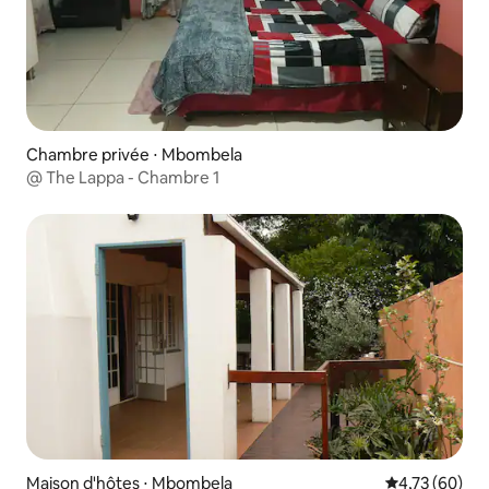
Chambre privée ⋅ Mbombela
@ The Lappa - Chambre 1
Maison d'hôtes ⋅ Mbombela
Évaluation mo
4,73 (60)