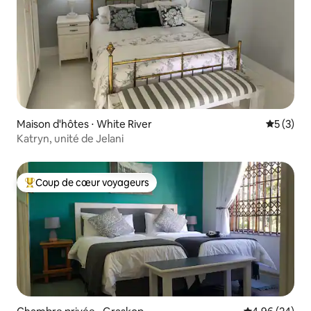
Maison d'hôtes ⋅ White River
Évaluatio
5 (3)
Katryn, unité de Jelani
Coup de cœur voyageurs
Coups de cœur voyageurs les plus appréciés