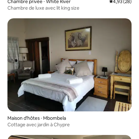
Chambre privée ⋅ White River
Évaluation mo
4,93 (28)
Chambre de luxe avec lit king size
Maison d'hôtes ⋅ Mbombela
Cottage avec jardin à Chypre