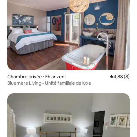
Chambre privée ⋅ Ehlanzeni
Évaluation m
4,88 (8)
Bluemere Living - Unité familiale de luxe