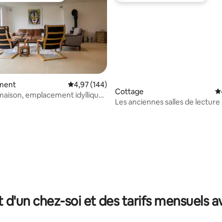
ment
Évaluation moyenne sur la base de 144 commen
4,97 (144)
Cottage
É
aison, emplacement idyllique
Les anciennes salles de lecture
lage, peut accueillir
nes
la base de 381 commentaires : 4,99 sur 5
t d'un chez-soi et des tarifs mensuels 