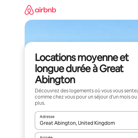
Aller
directement
au
contenu
Locations moyenne et
longue durée à Great
Abington
Découvrez des logements où vous vous sente
comme chez vous pour un séjour d'un mois ou
plus.
Adresse
Lorsque les résultats s'affichent, utilisez les flèc
Arrivée