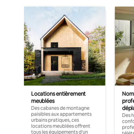
Locations entièrement
Noma
meublées
prof
dépl
Des cabanes de montagne
paisibles aux appartements
Des 
urbains pratiques, ces
confo
locations meublées offrent
profe
tous les équipements d'un
télét