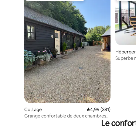
Héberge
Superbe m
dans le vil
8 person
Cottage
Évaluation moyenne sur 
4,99 (381)
Grange confortable de deux chambres
Le confor
près de Cambridge