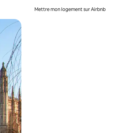
Mettre mon logement sur Airbnb
sant glisser.