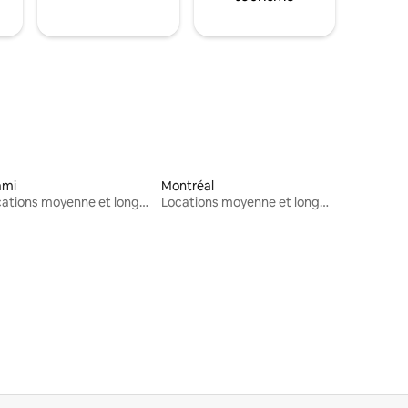
ami
Montréal
Locations moyenne et longue durée
Locations moyenne et longue durée