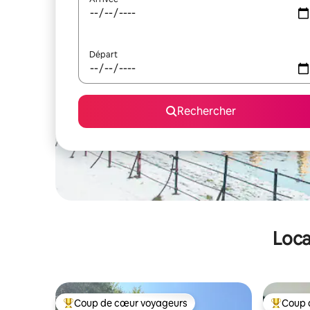
Départ
Rechercher
Loca
Coup de cœur voyageurs
Coup 
Coups de cœur voyageurs les plus appréciés
Coups de