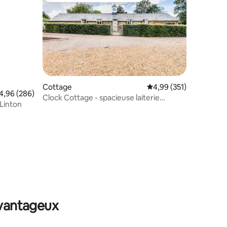
taires : 4,97 sur 5
Cottage
Évaluation moyenne sur
4,99 (351)
valuation moyenne sur la base de 286 commentaires : 4,96 sur 5
4,96 (286)
Clock Cottage - spacieuse laiterie
 Linton
historique convertie
avantageux