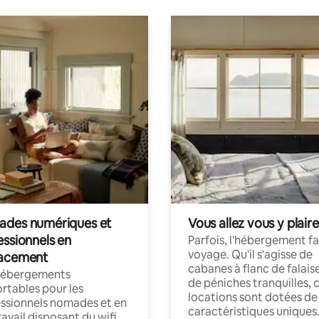
des numériques et
Vous allez vous y plaire
essionnels en
Parfois, l'hébergement fai
voyage. Qu'il s'agisse de
acement
cabanes à flanc de falais
hébergements
de péniches tranquilles, 
rtables pour les
locations sont dotées de
ssionnels nomades et en
caractéristiques uniques
ravail disposant du wifi