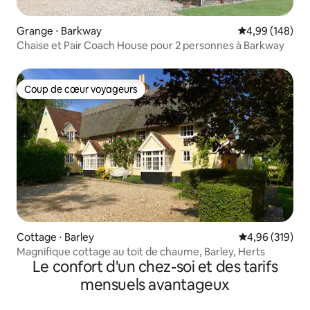
Grange ⋅ Barkway
Évaluation moy
4,99 (148)
Chaise et Pair Coach House pour 2 personnes à Barkway
Coup de cœur voyageurs
Coup de cœur voyageurs
Cottage ⋅ Barley
Évaluation moy
4,96 (319)
Magnifique cottage au toit de chaume, Barley, Herts
Le confort d'un chez-soi et des tarifs
mensuels avantageux