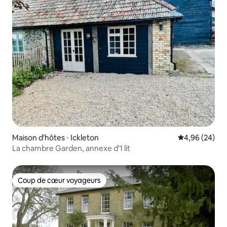
Maison d'hôtes ⋅ Ickleton
Évaluation mo
4,96 (24)
La chambre Garden, annexe d'1 lit
Coup de cœur voyageurs
Coup de cœur voyageurs