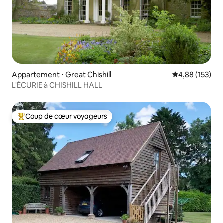
Appartement ⋅ Great Chishill
Évaluation moy
4,88 (153)
L'ÉCURIE à CHISHILL HALL
Coup de cœur voyageurs
Coups de cœur voyageurs les plus appréciés