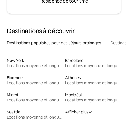
Résidence de tourisme
Destinations à découvrir
Destinations populaires pour des séjours prolongés
Destinati
New York
Barcelone
Locations moyenne et longue durée
Locations moyenne et longue durée
Florence
Athènes
Locations moyenne et longue durée
Locations moyenne et longue durée
Miami
Montréal
Locations moyenne et longue durée
Locations moyenne et longue durée
Seattle
Afficher plus
Locations moyenne et longue durée