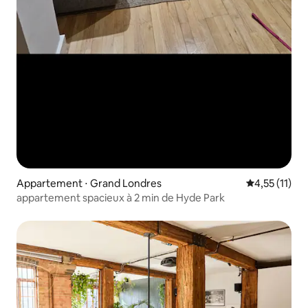
Appartement ⋅ Grand Londres
Évaluation m
4,55 (11)
appartement spacieux à 2 min de Hyde Park