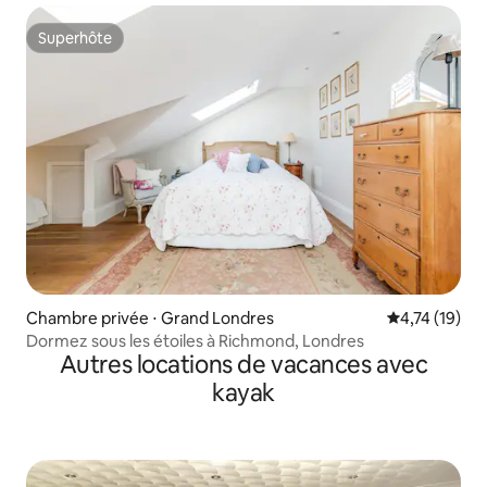
Superhôte
Superhôte
Chambre privée ⋅ Grand Londres
Évaluation mo
4,74 (19)
Dormez sous les étoiles à Richmond, Londres
Autres locations de vacances avec
kayak